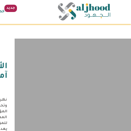
جديد
خطة 
الأ
آمـ
نظرا
وتحس
المؤ
المع
للمؤ
يعد 