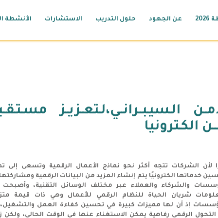
2026
عن الجهود
حلول التدريب
الاستشارات
الأنشطة ال
مــن الـسيـبــرانــي،لـتعــزيــز مسـتـقــ
ــن الكـترونيا
 لأن الشركات تتجه أكثر نحو نماذج الأعمال الرقمية وتسعى إلى تط
ين خدماتها الكترونيًا يتم إنشاء المزيد من البيانات الرقمية ومشاركتها
سسات والشركاء والعملاء عبر مختلف الوسائل التقنية، وأصبحت 
لومات شريان الحياة للنظام الرقمي للأعمال وهي ذات قيمة متزا
سسات إذ أن لها مميزات كبيرة في تحسين كفاءة العمل والتشغيل، 
التحول الرقمي رفاهية يمكن الاستغناء عنها في الوقت الحالي، ولكن زي