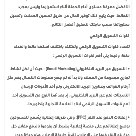
الأفضل معرفة مستوى أداء الحملة أثناء استمرارها وليس بمجرد
انتهائها، حيث يتيح ذلك توفير المال عن طريق تحسين الحملات وتعديل
محتوياتها حسب حاجتك لتحقيق أفضل النتائج.
قنوات التسويق الرقمي
تتعدد قنوات التسويق الرقمي وتختلف باختلاف استخداماتها والهدف
منها، وفيما يلي أهم قنوات التسويق الرقمي:
• التسويق عبر البريد الالكتروني(Email Marketing) : حيث أن لكل نشاط
تجاري مجموعة من العملاء ولا بد أنه تم جمع معلومات الاتصال بهم مثل
أرقام الهواتف وعناوين البريد الالكتروني وتم أخذ الأذونات لإرسال
التحديثات لهم عبر البريد الالكتروني، إذ يعدّ هذا النوع من التسويق أحد
أهم قنوات التسويق الرقمي لبناء العلامة التجارية وتطويرها.
• إعلانات الدفع عند النقر (PPC): وهي طريقة إعلانية يُسمح للمسوقين
بوضع إعلاناتهم على منصة إعلانية بشرط أن يقوموا بالدفع مقابل كل
مرة يتم النقر فيها على الإعلان، تقدّم طريقة الإعلان هذه حركة مرور