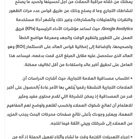
يمكنك من خلاله مراقبة الحملات من أجل تحسينها وتحديد ما يصلح
لنشاطك التجاري وما لا يصلح وذلك عن طريق قياس عدد مرات الظهور
والنقرات والتعليقات والمشاركات وغير ذلك وأشهر أداة مستخدمة
Google Analytics، حيث تساعد مؤشرات الأداء الرئيسية (KPIs) فريق
العمل على التطوير وتنظيم الوقت والجهد ومعرفة مواضع الخطأ
وتصحيحها، بالإضافة إلى إمكانية قياس العائد على الاستثمار (ROI) وهو
العائد الذى ستحصل عليه مقابل المبلغ الذى قمت بدفعه، فيساعد هذا
العامل على تحقيق أكبر عائد واستفادة من أقل تكاليف ممكنة.
• اكتساب مصداقية العلامة التجارية، حيث أشارت الدراسات أن
العلامات التجارية النشطة رقمياً ينتهي بها الأمر عادةً بالحصول على أكبر
قدر من المصداقية إذ يمكن للشركة التي تقدم محتوى مفيد ومثير
للاهتمام أن تعالج شكوك العملاء وتكسب ثقتهم وتوضح لهم المفاهيم
المهمة، ويعتبر وجودك بأعلى نتائج صفحات محركات البحث يجذب المزيد
من العملاء إلى شركتك ويبني الثقة فيما تنتجه.
• إجراء التعديلات اللازمة وقت ما تشاء وأثناء تفعيل الحملة إذ أنه من