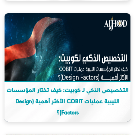
التخصيص الذكي لـ كوبيت: كيف تختار المؤسسات
الليبية عمليات COBIT الأكثر أهمية (Design
Factors)؟