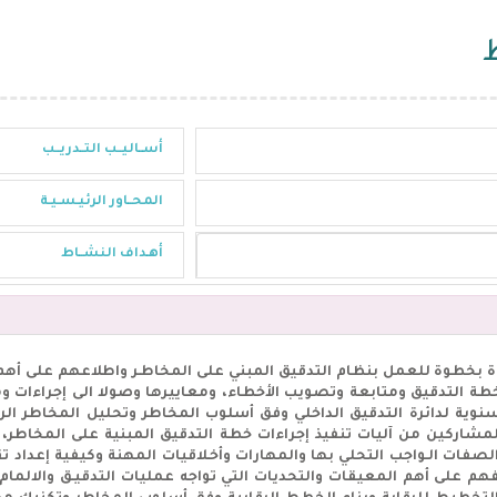
أســاليــب التــدريــب
المحــاور الرئيـسـيـة
أهـداف النشــاط
خطوة للعمل بنظام التدقيق المبني على المخاطـر واطلاعهم على أهم 
ين IIA وأسس إعداد خطة التدقيق ومتابعة وتصويب الأخطاء، ومعاييرها وصولا الى إج
سنوية لدائرة التدقيق الداخلي وفق أسلوب المخاطر وتحليل المخاطر ا
شاركين من آليات تنفيذ إجراءات خطة التدقيق المبنية على المخاطر، و
صفات الـواجب التحلي بها والمهارات وأخـلاقيات المهنة وكيفية إعداد تقـ
ققين الداخلييـن IIA، وتعريفهم على أهم المعيقات والتحديات التي تواجه عمليات التدقي