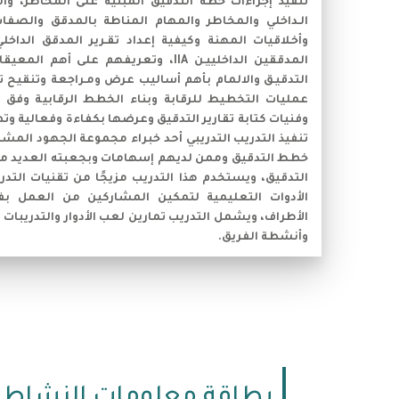
تنفيذ إجراءات خطة التدقيق المبنية على المخاطر، وا
الـداخلي والمخاطر والمهام المناطة بالمدقق والصفات
وأخـلاقيات المهنة وكيفية إعداد تقـرير المدقق الداخ
المدققين الداخلييـن IIA، وتعريفهم على 
التدقيـق والالمام بأهم أساليب عرض ومـراجعة وتنقيح تق
عمليات التخطيط للرقابة وبناء الخطط الرقابية وفق
وفنيات كتابة تقارير التدقيق وعرضها بكفاءة وفعالية و
تنفيذ التدريب التدريبي أحد خبراء مجموعة الجهود الم
خطط التدقيق وممن لديهم إسهامات وبجعبته العديد من
التدقيق، ويستخدم هذا التدريب مزيجًا من تقنيات التد
الأدوات التعليمية لتمكين المشاركين من العمل بف
الأطراف، ويشمل التدريب تمارين لعب الأدوار والتدريبات 
وأنشطة الفريق.
بطاقة معلومات النشاط