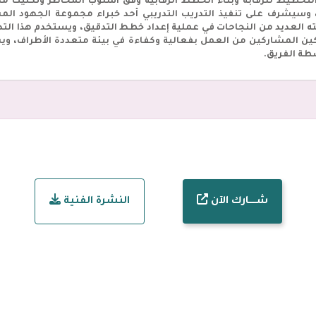
التخطيط للرقابة وبناء الخطط الرقابية وفق أسلوب المخاطر وتكنيك مه
ة، وسيشرف على تنفيذ التدريب التدريبي أحد خبراء مجموعة الجهود 
العديد من النجاحات في عملية إعداد خطط التدقيق، ويستخدم هذا التدريب
ين المشاركين من العمل بفعالية وكفاءة في بيئة متعددة الأطراف، ويشم
شطة الفريق.
شـــــارك الآن
النشرة الفنية