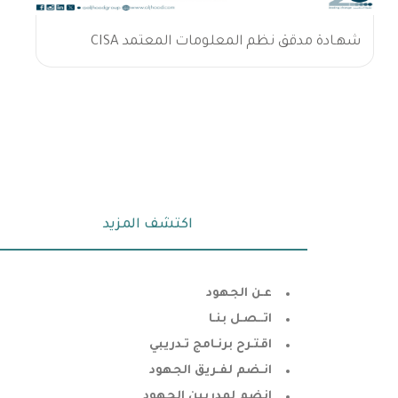
شهـادة مدقق نظم المعلومات المعتمد CISA
اكتشف المزيد
عـن الجهود
اتــصـل بنـا
اقتـرح برنـامج تـدريبي
انـضم لفـريق الجهود
انضم لمدربين الجهود