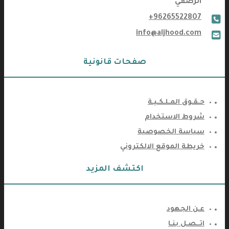
الرصفي
+96265522807
phone
info@aljhood.com
email
صفحات قانونية
حـقـوق المـلـكـيـة
شروط الاستخدام
سياسة الخصوصية
خريطة الموقع الالكتروني
اكتشف المزيد
عـن الجهود
اتــصـل بنـا