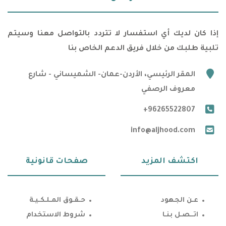
إذا كان لديك أي استفسار لا تتردد بالتواصل معنا وسيتم
تلبية طلبك من خلال فريق الدعم الخاص بنا
marker
المقر الرئيسي، الأردن-عمان- الشميساني - شارع
معروف الرصفي
phone
+96265522807
email
info@aljhood.com
اكتشف المزيد
صفحات قانونية
عـن الجهود
حـقـوق المـلـكـيـة
اتــصـل بنـا
شروط الاستخدام