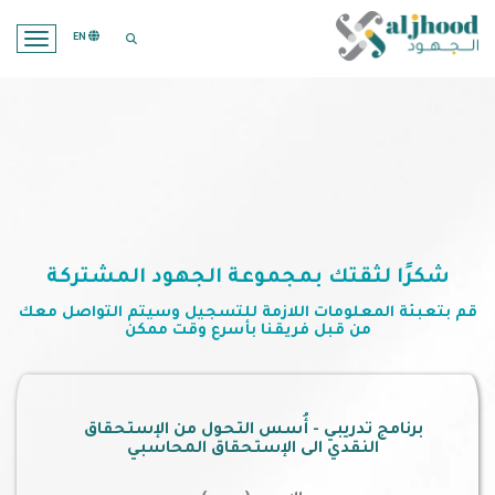
search opener
EN
ation
شكرًا لثقتك بمجموعة الجهود المشتركة
قم بتعبئة المعلومات اللازمة للتسجيل وسيتم التواصل معك
من قبل فريقنا بأسرع وقت ممكن
برنامج تدريبي - أُسس التحول من الإستحقاق
النقدي الى الإستحقاق المحاسبي