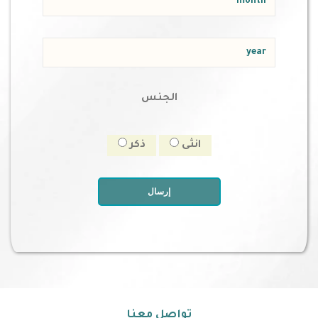
الجنس
انثى
ذكر
إرسال
تواصل معنا