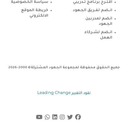
اقتـرح برنـامج تـدريبي
سياسة الخصوصية
انـضم لفـريق الجهود
خريطة الموقع
الالكتروني
انضم لمدربين
الجهود
انـضم لشـركاء
العمل
جميع الحقوق محفوظة لمجموعة الجهود المشتركة© 2000-2026