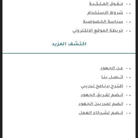
حـقـوق المـلـكـيـة
شروط الاستخدام
سياسة الخصوصية
خريطة الموقع الالكتروني
اكتشف المزيد
عـن الجهود
اتــصـل بنـا
اقتـرح برنـامج تـدريبي
انـضم لفـريق الجهود
انضم لمدربين الجهود
انـضم لشـركاء العمل