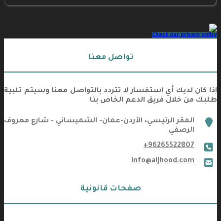
Check our privacy policy
تواصل معنا
إذا كان لديك أي استفسار لا تتردد بالتواصل معنا وسيتم تلبية
طلبك من خلال فريق الدعم الخاص بنا
marker
المقر الرئيسي، الأردن-عمان- الشميساني - شارع معروف
الرصفي
+96265522807
phone
info@aljhood.com
email
صفحات قانونية