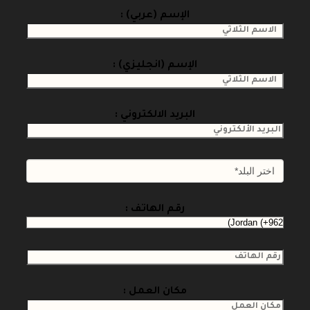
الإسم (عربي) :
الإسم (انجليزي) :
البريد الالكتروني :
رقم الهاتف :
مكان العمل :