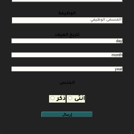
الوظيفة
تاريخ الميلاد
الجنس
انثى
ذكر
إرسال