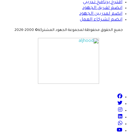
اقتـرح برنـامج تـدريبي
انـضم لفـريق الجهود
انضم لمدربين الجهود
انـضم لشـركاء العمل
جميع الحقوق محفوظة لمجموعة الجهود المشتركة© 2000-2026