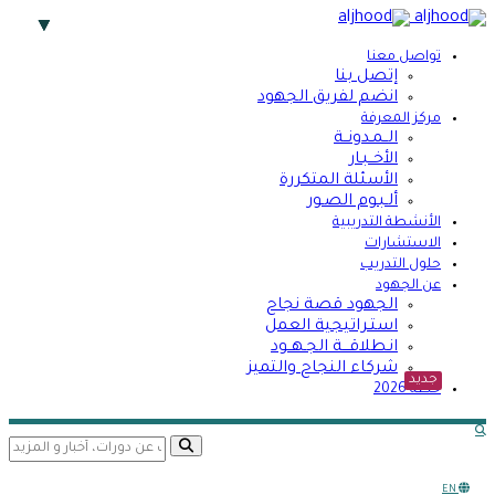
تواصل معنا
إتصل بنا
انضم لفريق الجهود
مركز المعرفة
الــمـدونــة
الأخــبـار
الأسئلة المتكررة
ألـبـوم الصـور
الأنشطة التدريبية
الاستشارات
حلول التدريب
عن الجهود
الجهود قصة نجاح
استـراتيجية العمل
انـطلاقـــة الجـهــود
شركاء النجاح والتميز
جديد
خطة 2026
search opener
search
EN