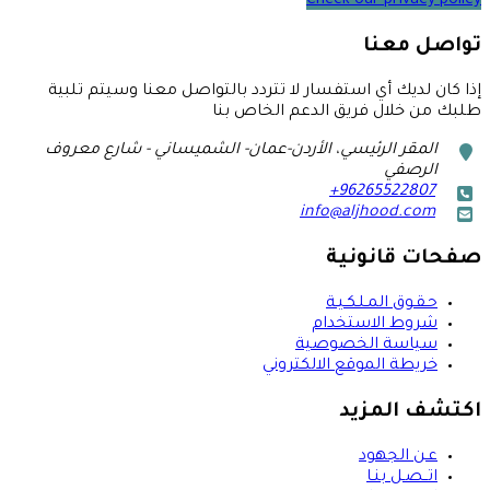
Check our privacy policy
تواصل معنا
إذا كان لديك أي استفسار لا تتردد بالتواصل معنا وسيتم تلبية
طلبك من خلال فريق الدعم الخاص بنا
marker
المقر الرئيسي، الأردن-عمان- الشميساني - شارع معروف
الرصفي
+96265522807
phone
info@aljhood.com
email
صفحات قانونية
حـقـوق المـلـكـيـة
شروط الاستخدام
سياسة الخصوصية
خريطة الموقع الالكتروني
اكتشف المزيد
عـن الجهود
اتــصـل بنـا