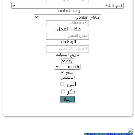
رقم الهاتف :
مكان العمل :
الوظيفة
تاريخ الميلاد
الجنس
انثى
ذكر
إرسال