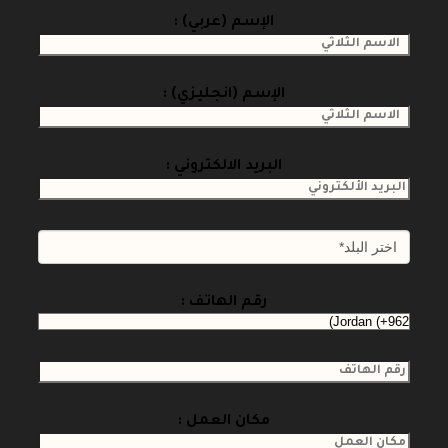
الإسم (عربي) :
الإسم (انجليزي) :
البريد الالكتروني :
رقم الهاتف :
مكان العمل :