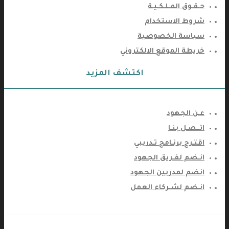
حـقـوق المـلـكـيـة
شروط الاستخدام
سياسة الخصوصية
خريطة الموقع الالكتروني
اكتشف المزيد
عـن الجهود
اتــصـل بنـا
اقتـرح برنـامج تـدريبي
انـضم لفـريق الجهود
انضم لمدربين الجهود
انـضم لشـركاء العمل