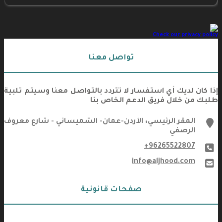
Check our privacy policy
تواصل معنا
إذا كان لديك أي استفسار لا تتردد بالتواصل معنا وسيتم تلبية
طلبك من خلال فريق الدعم الخاص بنا
marker
المقر الرئيسي، الأردن-عمان- الشميساني - شارع معروف
الرصفي
+96265522807
phone
info@aljhood.com
email
صفحات قانونية