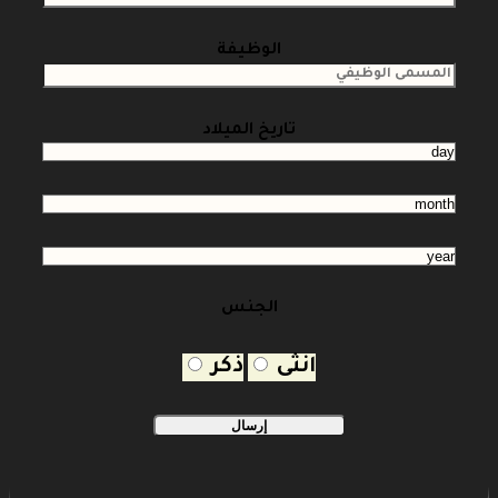
الوظيفة
تاريخ الميلاد
الجنس
انثى
ذكر
إرسال