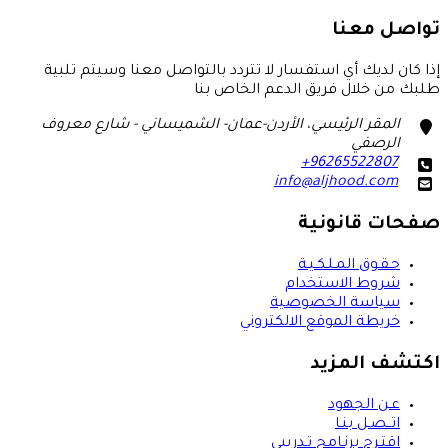
تواصل معنا
إذا كان لديك أي استفسار لا تتردد بالتواصل معنا وسيتم تلبية
طلبك من خلال فريق الدعم الخاص بنا
marker
المقر الرئيسي، الأردن-عمان- الشميساني - شارع معروف
الرصفي
+96265522807
phone
info@aljhood.com
email
صفحات قانونية
حـقـوق المـلـكـيـة
شروط الاستخدام
سياسة الخصوصية
خريطة الموقع الالكتروني
اكتشف المزيد
عـن الجهود
اتــصـل بنـا
اقتـرح برنـامج تـدريبي