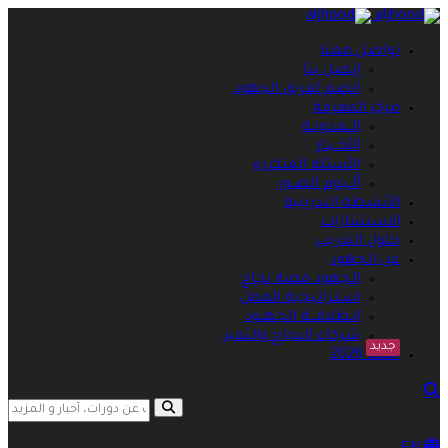
تواصل معنا
إتصل بنا
انضم لفريق الجهود
مركز المعرفة
الــمـدونــة
الأخــبـار
الأسئلة المتكررة
ألـبـوم الصـور
الأنشطة التدريبية
الاستشارات
حلول التدريب
عن الجهود
الجهود قصة نجاح
استـراتيجية العمل
انـطلاقـــة الجـهــود
شركاء النجاح والتميز
جديد
خطة 2026
search opener
search