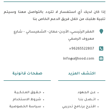
إذا كان لديك أي استفسار لا تتردد بالتواصل معنا وسيتم
تلبية طلبك من خلال فريق الدعم الخاص بنا
marker
المقر الرئيسي، الأردن-عمان- الشميساني - شارع
معروف الرصفي
phone
+96265522807
email
info@aljhood.com
اكتشف المزيد
صفحات قانونية
عـن الجهود
حـقـوق المـلـكـيـة
اتــصـل بنـا
شروط الاستخدام
اقتـرح برنـامج تـدريبي
سياسة الخصوصية