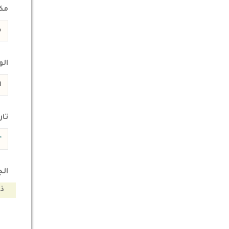
مكا
ال
تار
ال
ذ