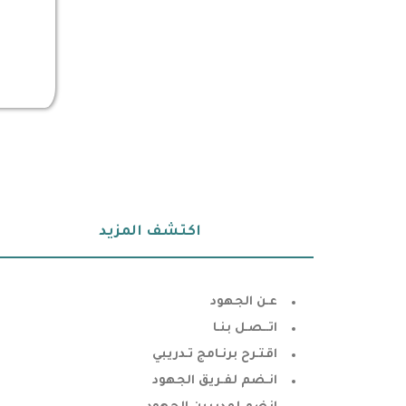
اكتشف المزيد
عـن الجهود
اتــصـل بنـا
اقتـرح برنـامج تـدريبي
انـضم لفـريق الجهود