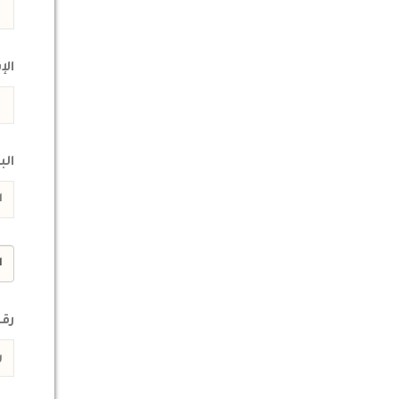
الإ
الب
رقم