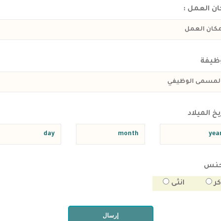
ن العمل :
وظيفة
يخ الميلاد
جنس
كر
انثى
إرسال