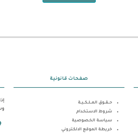
صفحات قانونية
إذ
حـقـوق المـلـكـيـة
وس
شروط الاستخدام
سياسة الخصوصية
خريطة الموقع الالكتروني