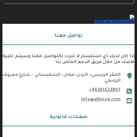
Check our privacy policy
تواصل معنا
إذا كان لديك أي استفسار لا تتردد بالتواصل معنا وسيتم تلبية
طلبك من خلال فريق الدعم الخاص بنا
marker
المقر الرئيسي، الأردن-عمان- الشميساني - شارع معروف
الرصفي
+96265522807
phone
info@aljhood.com
email
صفحات قانونية