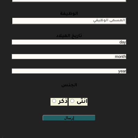
الوظيفة
تاريخ الميلاد
الجنس
انثى
ذكر
إرسال