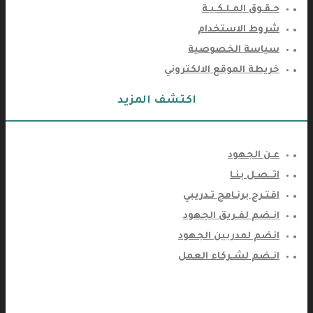
حـقـوق المـلـكـيـة
شروط الاستخدام
سياسة الخصوصية
خريطة الموقع الالكتروني
اكتشف المزيد
عـن الجهود
اتــصـل بنـا
اقتـرح برنـامج تـدريبي
انـضم لفـريق الجهود
انضم لمدربين الجهود
انـضم لشـركاء العمل