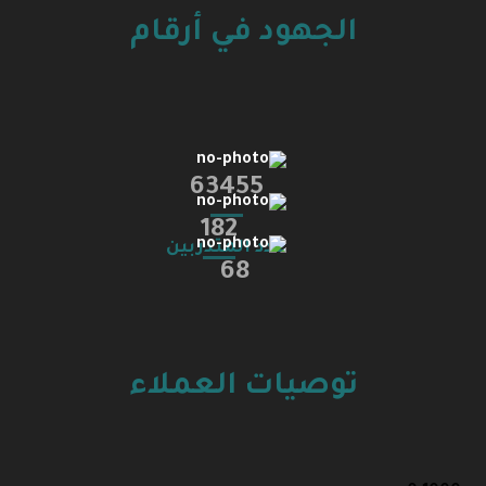
الجهود في أرقام
63455
182
عدد المتدربين
68
مدرب
مستشار
توصيات العملاء