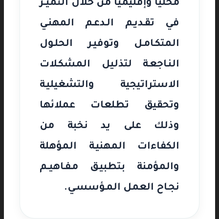
محليًا وإقليميًا من خلال التميــز
في تقـديـم الـدعـم المهنـي
المتكـامـل وتوفيـر الحلـول
النـاجعـة لتذليل المشكـلات
الاستراتيجية والتشغيليـة
وتحقيق تطلعات عملائها
وذلك على يد نخبة من
الكفاءات المهنيـة المؤهلة
والمؤمنة بتطبيـق مـفـاهيــم
نجـاح العمل المـؤسسـي.