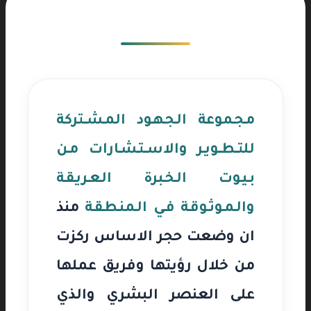
مـجـموعة الـجـهـود المـشــتركة
للتــطــويـر والاســتـشـارات مـن
بـيـوت الـخـبرة الـعـريـقـة
والـمـوثـوقـة فـي الـمنـطـقـة
منذ
ان وضعت حجر الاساس ركزت
من خلال رؤيتها وفريق عملها
على العنصر البشري والذي