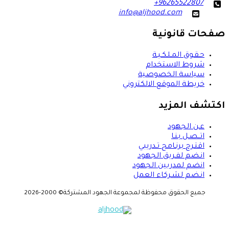
+96265522807
phone
info@aljhood.com
email
صفحات قانونية
حـقـوق المـلـكـيـة
شروط الاستخدام
سياسة الخصوصية
خريطة الموقع الالكتروني
اكتشف المزيد
عـن الجهود
اتــصـل بنـا
اقتـرح برنـامج تـدريبي
انـضم لفـريق الجهود
انضم لمدربين الجهود
انـضم لشـركاء العمل
جميع الحقوق محفوظة لمجموعة الجهود المشتركة© 2000-2026