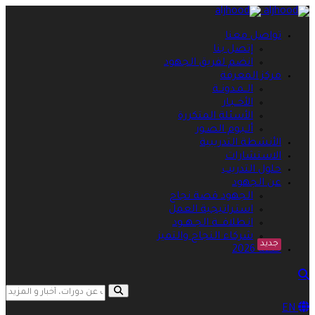
تواصل معنا
إتصل بنا
انضم لفريق الجهود
مركز المعرفة
الــمـدونــة
الأخــبـار
الأسئلة المتكررة
ألـبـوم الصـور
الأنشطة التدريبية
الاستشارات
حلول التدريب
عن الجهود
الجهود قصة نجاح
استـراتيجية العمل
انـطلاقـــة الجـهــود
شركاء النجاح والتميز
جديد
خطة 2026
search opener
search
EN