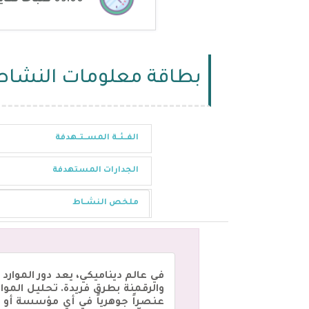
بطاقة معلومات النشاط
الفــئــة المســتــهدفة
الجدارات المستهدفة
ملخص النشــاط
في عالم ديناميكي، يعد دور الموارد 
والرقمنة بطرق فريدة. تحليل الموار
عنصراً جوهرياً في أي مؤسسة أو ش