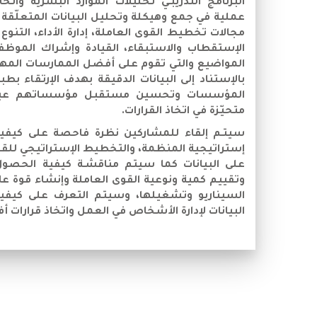
البرنامج التدريبـي تحليلات الموارد البشرية وات
عملية في جمع وهيكلة وتحليل البيانات المتعلّقة 
مجالات تخطيط القوى العاملة، إدارة الأداء، التنوع 
الإستقطاب والاستبقاء، القيادة وإشراك الموظف
المواضيع والتي تقوم على أفضل الممارسات المهني
بالإستناد إلى البيانات الدقيقة بهدف الإرتقاء بط
المؤسسات وتحسين مستقبل مؤسساتهم عبر ا
متحيّزة في اتخاذ القرارات.
سيتـم إلقاء للمشاركين نظرة فاحصة على كيفية ر
إستراتيجية المنظمة، والتخطيط الإستراتيجي للقوى 
على البيانات كما سيتم مناقشـة كيفية الحصول ع
وتقييم كمية ونوعية القوى العاملة وإنشاء قوة 
السيناريو وتشغيلها، وسيتم التعرف على كيفية
البيانات لإدارة الأشخاص في العمل واتخاذ قرارات 