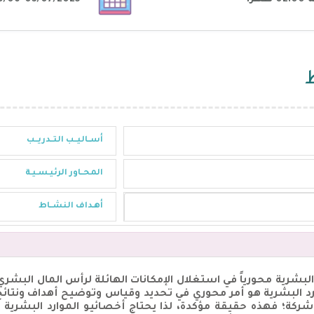
أســاليــب التــدريــب
المحــاور الرئيـسـيـة
أهـداف النشــاط
البشرية محورياً في استغلال الإمكانات الهائلة لرأس المال البشري
د البشرية هو أمر محوري في تحديد وقياس وتوضيح أهداف ونتائج الب
ركة؛ فهذه حقيقة مؤكدة، لذا يحتاج أخصائيو الموارد البشرية إ