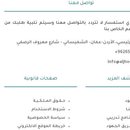
تواصل معنا
أي استفسار لا تتردد بالتواصل معنا وسيتم تلبية طلبك من
م الخاص بنا
لرئيسي، الأردن-عمان- الشميساني - شارع معروف الرصفي
+96265
info@aljh
شف المزيد
صفحات قانونية
ود
حـقـوق المـلـكـيـة
ـا
شروط الاستخدام
ـامج تـدريبي
سياسة الخصوصية
ـريق الجهود
خريطة الموقع الالكتروني