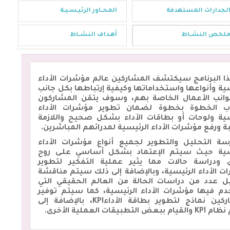
لجدارات المستهدفة
المحــاور الرئيـسـيـة
لخص النشــاط
أهـداف النشــاط
ذا البرنامج سيكتشف المشاركين عالم مؤشرات الأداء
ية وأنواعها واستخداماتها وكيفية إرتباطها بكل جانب
انب الأعمال الخاصة بهم، وسوف يتقن المشاركون
 الخطوة بخطوة لضمان تطوير مؤشرات الأداء
سية ولوحات أو بطاقات الأداء بشكل صحيح واللازمة
ة ورفع مؤشرات الأداء الرئيسية لمدرائهم المباشرين.
سة التحليل والتطوير لجميع أنواع مؤشرات الأداء
سية حيـث سيتم الإعتماد بشكل أساسي علـى روح
ق ودراسة حالات مما يثير عملية التفكير لتطوير
ت الأداء الرئيسية، وبالإضافة إلى ذلك سيتم مناقشة
ل عدد من دراسات الحالة من العالم الحقيقي التي
م فيها مؤشرات الأداء الرئيسية، كما سيتم توفير
المشاركين نماذج لتطوير بطاقة الأداءKPI، بالإضافة إلى
بعض التطبيقات العملية الأخرى.