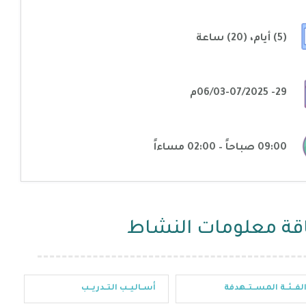
(5) أيام، (20) ساعة
29- 06/03-07/2025م
09:00 صباحاً – 02:00 مساءاً
قة معلومات النشاط
لفــئــة المســتــهدفة
أســاليــب التــدريــب