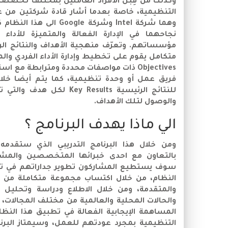
وكذلك من قِبَل الأفراد العاملين بمختلف تخصص
التنظيمية، خاصة بعدما أشار قادة شركتين من ع
وهما شركة Intel وشركة ogle
نجاحهما في الإدارة الفعالة والمتميزة للأداء
متكامل يقوم على تخطيط وإدارة الأداء الفردي و
Objectives ذات مواصفات محددة ومترابطة مع
فريق عمل أو وحدة تنظيمية، كما يتم أيضا خلال 
للنتائج الرئيسية ey Results
والوصول لتلك الأهداف.
الي ماذا يهدف البرنامج ؟
ومن خلال هذا البرنامج التدريبي الذي ستقدم
بالتعاون مع احدى خبرائها المتخصصين والمشهو
سوف يستطيع المشاركون تطوير جداراتهم في ت
النظام، من خلال اكتساب مجموعة متكاملة من ا
والمتقدمة، ومن خلال الاطلاع ودراسة وتحليل
والحالات المحلية والعالمية من مختلف المجالات، 
المساهمة الإيجابية الفعالة في تطبيق هذا ال
التنظيمية بمجرد عودتهم للعمل، وسيمتاز البرنام