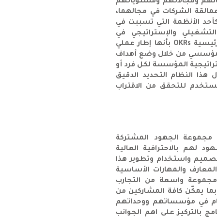
اتهم ومجالاتهم ومستوياتهم
مالقة الشركات في مجالهما،
Go الى هذا النظام كأحد الأنظمة التي تسببت في
 التشغيلي والإستراتيجي في
مؤسساتهم. وتعرّف منهجية الأهداف والنتائج الرئيسية OKRs بأنها إطار عملي
المؤسسي من خلال وضع أهداف
 استراتيجية المؤسسة لكل فرد أو
هذا النظام التحديد الدقيق
K لكل هدف والتي تستخدم للتحقق من الاقتراب
ه مجموعة الجهود المشتركة
د لهم بالاحترافية العالية
صميم واستخدام وتطوير هذا
لمعارف والمهارات الأساسية
 مجموعة واسعة من التجارب
بما يمكّن كافة المشاركين من
نظام في مؤسساتهم ووحداتهم
ج بالتركيز على اهم الجوانب