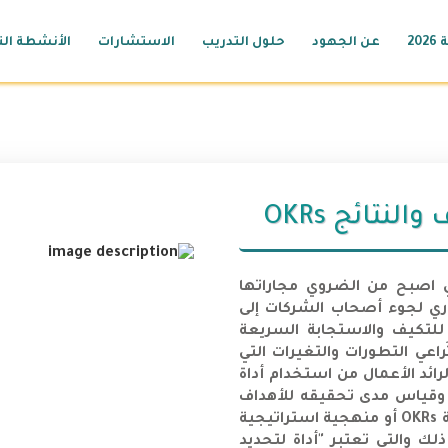
20
عن الجهود
حلول التدريب
الاستشارات
الأنشطة الت
نتائج OKRs
ي اصبح من الضروي مجاراتها
ري لجوء أصحاب الشركات إلى
للتكيف والاستجابة السريعة
اعي التطورات والتغيرات التي
ائد الأعمال من استخدام أداة
 وقياس مدى تحقيقه للأهداف
وتحفيزه على الإنجاز، حيث تعد منهجية استراتيجية OKRs أو منهجية استراتيجية
لك والتي تعتبر "أداة لتحديد