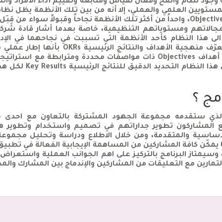
ية وجود نظام واضح وفعال لقياس ومتابعة وتقييم أداء الأفراد و
مستويين العلمي والعملي، إلا أنه من بين تلك الأنظمة يظل نظام إ
الرئيسية Objectives and Key Result (OKRs)، واحداً من أكثر تلك الأنظمة نجاحاً وقبو
لاتهم ومستوياتهم التنظيمية، خاصة بعدما أشار قادة شركت
هما شركة Intel وشركة Google الى هذا النظام كأحد الأنظمة التي تسببت في نجاحهم
والإستراتيجي في مؤسساتهم. وتعرّف منهجية
الفردي والمؤسسي من خلال وضع أهداف Objectives ذات مواصفات محددة 
وحدة تنظيمية، كما يتم
مج ؟
ي الذي ستقدمه مجموعة الجهود المشتركة بالتعاون مع احد
ع المشاركون تطوير جداراتهم في تصميم واستخدام وتطوير ه
لأساسية والمتقدمة، ومن خلال الاطلاع ودراسة وتحليل مجموعة
ا يمكّن كافة المشاركين من المساهمة الإيجابية الفعالة في تط
سيمتاز البرنامج بالتركيز على اهم الجوانب العملية واستعراض 
تمارين مع التعليقات من المشاركين والإندماج بين المشارك والمد