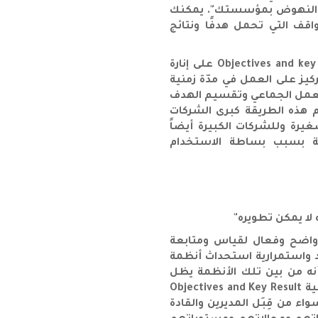
ك والنهوض بمؤسستك". يمكنك
قف التي تحمل هدفًا ونتائج
تعمل منهجية الأهداف والنتائج الرئيسية Objectives and key results على إنارة
يز على العمل في مدّة زمنية
العمل الجماعي وتقسيم الهدف
 هذه الطريقة كبرى الشركات
يرة وللشركات الكبيرة أيضاً
دية بسبب بساطة الاستخدام
ه لا يمكن تطويره"
 واضح وفعال لقياس ومتابعة
د واستمرارية استحداث أنظمة
 أنه من بين تلك الأنظمة يظل
نظام إدارة الأداء باستخدام الأهداف والنتائج الرئيسية Objectives and Key Result
ً سواء من قِبَل المديرين والقادة