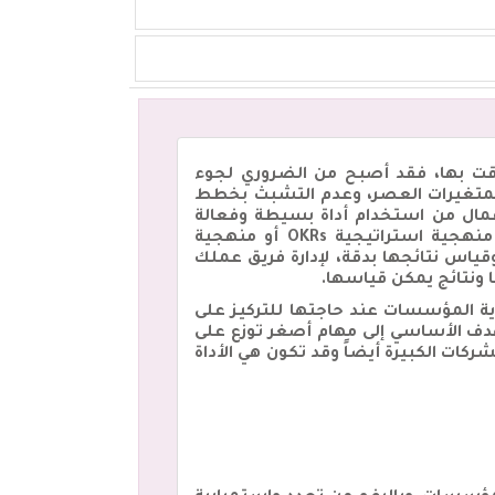
وقت بها، فقد أصبح من الضروري لجوء
ة لمتغيرات العصر، وعدم التشبث بخطط
لأعمال من استخدام أداة بسيطة وفعالة
ليتمكن من إدارة الفريق ومتابعته وقياس مدى تحقيقه للأهداف وتحفيزه على الإنجاز، حيث تعد منهجية استراتيجية OKRs أو منهجية
وقياس نتائجها بدقة، لإدارة فريق عملك
ونتائج يمكن قياسها.
Objectives على إنارة الطريق وتوضيح رؤية المؤسسات عند حاجتها للتركيز على
هدف الأساسي إلى مهام أصغر توزع على
كات الكبيرة أيضاً وقد تكون هي الأداة