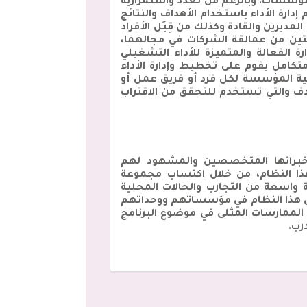
المؤسسات. وبالرغم من تعدد واستمرارية
دارة الأداء باستخدام الأهداف والنتائج
لاً سواء من قِبَل المديرين والقادة وكذلك من قِبَل الأفراد
ين من عمالقة الشركات في مجالهما،
ا في الإدارة الفعالة والمتميزة للأداء التشغيلي
 الأهداف والنتائج الرئيسية OKRs بأنها إطار عملي متكامل يقوم على تخطيط وإدارة الأداء
ومترابطة مع استراتيجية المؤسسة لكل فرد أو فريق عمل أو
 أيضا خلال هذا النظام التحديد الدقيق للنتائج الرئيسية Key Results لكل هدف والتي تستخدم للتحقق من الاقتراب
ى خبرائها المتخصصين والمشهود لهم
ذا النظام، من خلال اكتساب مجموعة
 واسعة من التجارب والحالات المحلية
بيق هذا النظام في مؤسساتهم ووحداتهم
الممارسات المثلى في موضوع البرنامج
رب.