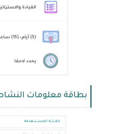
القيادة والاستراتي
(5) أيام، (15) ساعة
يحدد لاحقا
بطاقة معلومات النشاط
الفــئــة المســتــهدفة