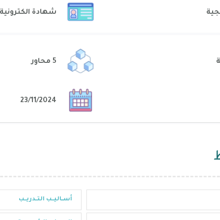
جية
شهادة الكترونية
المشتركة
5 محاور
23/11/2024
أســاليــب التــدريــب