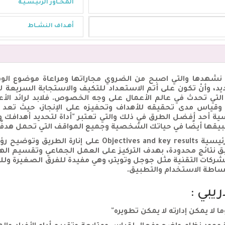
المحــاور الرئيـسـيـة
أهـداف النشــاط
 نشهدها والتي اصبح من الضروي مجاراتها ومراعاة موضوع ال
يد، وأنْ تكون على أتم الاستعداد للتكيف والاستجابة السريع
ات التي تحدث في عالم الأعمال على وجه الخصوص. فلابد لرائد ا
يسية أحد أفضل الطرق في ذلك والتي تعتبر "أداة لتحديد أهدافك 
ا أيضًا في حياتك الشخصية وجميع المواقف التي تحمل هدفًا 
تعمل منهجية الأهداف والنتائج الرئيسية  and key results
ق نتائج محدودة، بهدف التركيز على العمل الجماعي وتقسيم ال
ركات التقنية مثل جوجل وتويتر، وهي مفيدة للفرق الصغيرة وللشر
ساطة الاستخدام والتطبيق.
يبي :
ما لا يمكن إدارته لا يمكن تطويره"