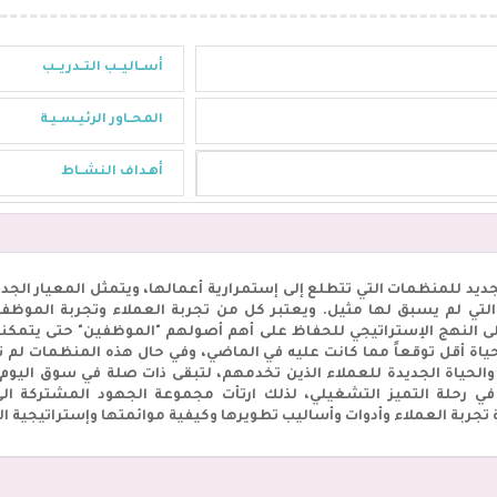
أســاليــب التــدريــب
المحــاور الرئيـسـيـة
أهـداف النشــاط
ديد للمنظمات التي تتطلع إلى إستمرارية أعمالها، ويتمثل المعيار الجدي
التي لم يسبق لها مثيل. ويعتبر كل من تجربة العملاء وتجربة الموظفين
محترفي CX / EX للتركيز على النهج الإستراتيجي للحفاظ على أهم أصولهم "الموظفين" ح
حياة أقل توقعاً مما كانت عليه في الماضي، وفي حال هذه المنظمات لم
ق والحياة الجديدة للعملاء الذين تخدمهم، لتبقى ذات صلة في سوق اليوم. 
رحلة التميز التشغيلي، لذلك ارتأت مجموعة الجهود المشتركة الى 
تجربة العملاء وأدوات وأساليب تطويرها وكيفية موائمتها وإستراتيجية ا