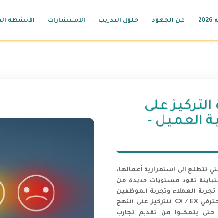
20
عن الجهود
حلول التدريب
الاستشارات
الأنشطة الت
التـركـيـز عـلى
ة العـمـيـل -
تي تتطلع إلى إستمرارية أعمالها،
متباينة تقود مستويات جديدة من
ن تجربة العملاء وتجربة الموظفين
من أهم التوجهات مكانًا رائعًا للمديرين التنفيذيين ومحترفي CX / EX للتركيز على النهج
حتى يتمكنوا من تقديم تجارب