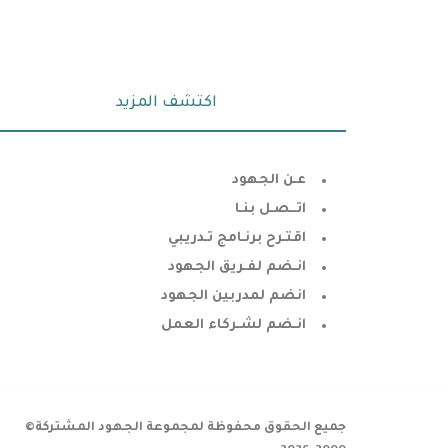
اكتشف المزيد
عـن الجهود
اتــصـل بنـا
اقتـرح برنـامج تـدريبي
انـضم لفـريق الجهود
انضم لمدربين الجهود
انـضم لشـركاء العمل
جميع الحقوق محفوظة لمجموعة الجهود المشتركة©