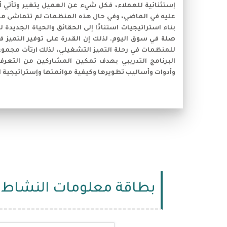
إستثنائية للعملاء، فكل شيء عن العميل يتغير وتأتي أح
عليه في الماضي، وفي حال هذه المنظمات لم تتماشى مع
بناء استراتيجيات استنادًا إلى الحقائق والحياة الجديدة
صلة في سوق اليوم. لذلك إن القدرة على توفير التميز 
للمنظمات في رحلة التميز التشغيلي، لذلك ارتأت مجموع
البرنامج التدريبي بهدف تمكين المشاركين من التعرف 
وأدوات وأساليب تطويرها وكيفية موائمتها وإستراتيجية 
بطاقة معلومات النشاط