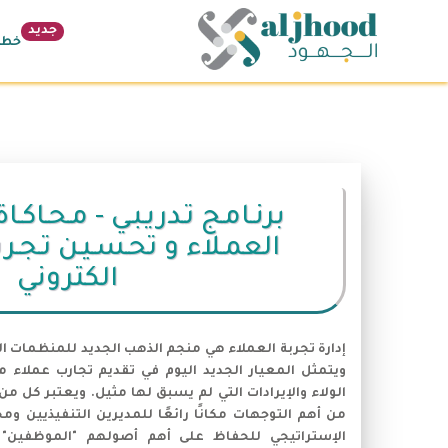
جديد
خطة 26
برنـامـج تـدريـبـي - مـحـاكـاة 
العمـلاء و تحـسـيـن تـجـربـ
الكتروني
إدارة تجربة العملاء هي منجم الذهب الجديد للمنظمات ال
ويتمثل المعيار الجديد اليوم في تقديم تجارب عملاء 
الولاء والإيرادات التي لم يسبق لها مثيل. ويعتبر كل م
الإستراتيجي للحفاظ على أهم أصولهم "الموظفين" 