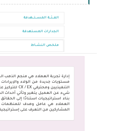
الفــئــة المســتــهدفة
الجدارات المستهدفة
ملخص النشــاط
إدارة تجربة العملاء هي منجم الذهب الج
مستويات جديدة من الولاء والإيرادات 
التنفيذيين و
شيء عن العميل يتغير وتأتي أحداث ال
بناء استراتيجيات استنادًا إلى الحقائ
العملاء هي عامل وهدف للمنظمات في 
المشاركين من التعرف على إستراتيجية 