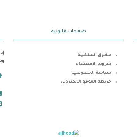
صفحات قانونية
إذ
حـقـوق المـلـكـيـة
وس
شروط الاستخدام
سياسة الخصوصية
خريطة الموقع الالكتروني