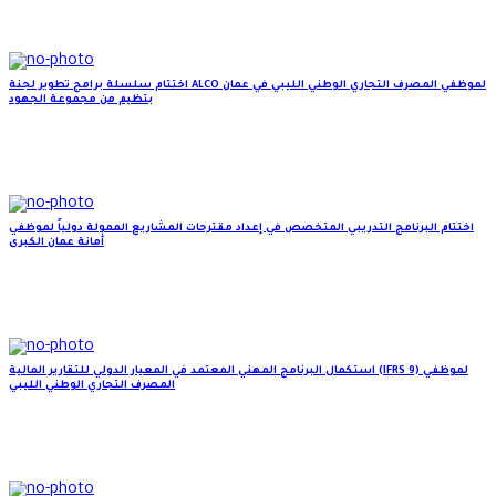
اختتام سلسلة برامج تطوير لجنة ALCO لموظفي المصرف التجاري الوطني الليبي في عمان
بتظيم من مجموعة الجهود
اختتام البرنامج التدريبي المتخصص في إعداد مقترحات المشاريع الممولة دولياً لموظفي
أمانة عمان الكبرى
استكمال البرنامج المهني المعتمد في المعيار الدولي للتقارير المالية (IFRS 9) لموظفي
المصرف التجاري الوطني الليبي