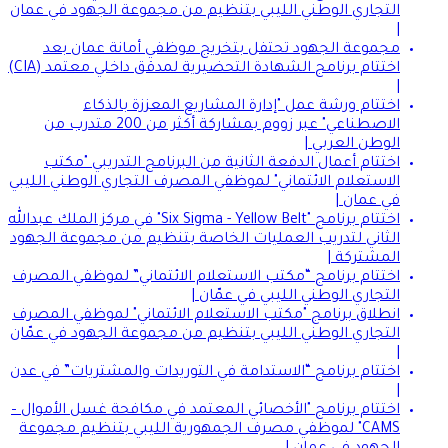
التجاري الوطني الليبي بتنظيم من مجموعة الجهود في عمان
|
مجموعة الجهود تحتفل بتخريج موظفي أمانة عمان بعد
اختتام برنامج الشهادة التحضيرية لمدقق داخلي معتمد (CIA)
|
اختتام ورشة عمل "إدارة المشاريع المعززة بالذكاء
الاصطناعي" عبر زووم بمشاركة أكثر من 200 متدرب من
الوطن العربي |
اختتام أعمال الدفعة الثانية من البرنامج التدريبي "مكتب
الاستعلام الائتماني" لموظفي المصرف التجاري الوطني الليبي
في عمان |
اختتام برنامج "Six Sigma - Yellow Belt" في مركز الملك عبدالله
الثاني لتدريب العمليات الخاصة بتنظيم من مجموعة الجهود
المشتركة |
اختتام برنامج “مكتب الاستعلام الائتماني” لموظفي المصرف
التجاري الوطني الليبي في عمّان |
انطلاق برنامج "مكتب الاستعلام الائتماني" لموظفي المصرف
التجاري الوطني الليبي بتنظيم من مجموعة الجهود في عمّان
|
اختتام برنامج “الاستدامة في التوريدات والمشتريات” في عدن
|
اختتام برنامج "الأخصائي المعتمد في مكافحة غسل الأموال –
CAMS" لموظفي مصرف الجمهورية الليبي بتنظيم مجموعة