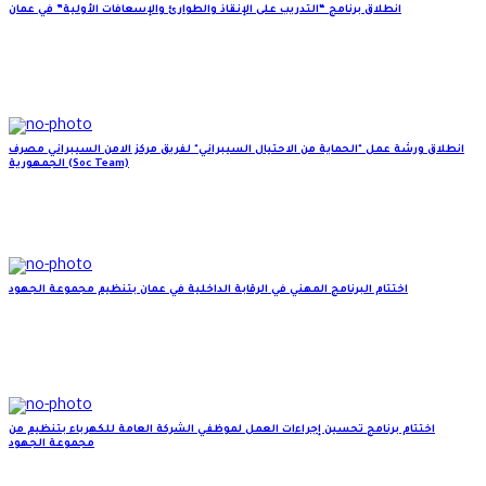
انطلاق برنامج “التدريب على الإنقاذ والطوارئ والإسعافات الأولية” في عمان
انطلاق ورشة عمل "الحماية من الاحتيال السيبراني" لفريق مركز الامن السيبراني مصرف
الجمهورية (Soc Team)
اختتام البرنامج المهني في الرقابة الداخلية في عمان بتنظيم مجموعة الجهود
اختتام برنامج تحسين إجراءات العمل لموظفي الشركة العامة للكهرباء بتنظيم من
مجموعة الجهود