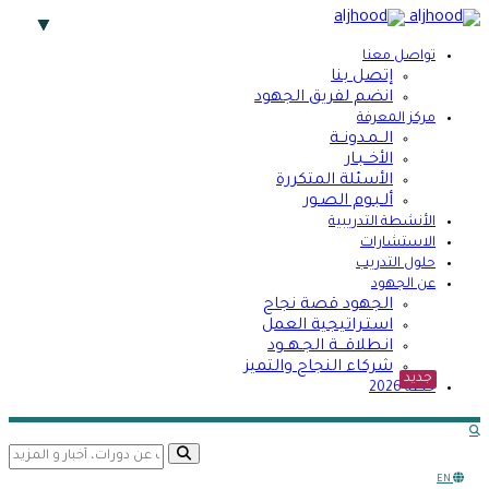
تواصل معنا
إتصل بنا
انضم لفريق الجهود
مركز المعرفة
الــمـدونــة
الأخــبـار
الأسئلة المتكررة
ألـبـوم الصـور
الأنشطة التدريبية
الاستشارات
حلول التدريب
عن الجهود
الجهود قصة نجاح
استـراتيجية العمل
انـطلاقـــة الجـهــود
شركاء النجاح والتميز
جديد
خطة 2026
search opener
search
EN