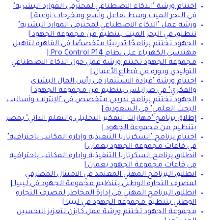
اختتام ورشة "الذكاء الاصطناعي لمحترفي الموارد البشرية"
في البحر الميت وسط تفاعل واسع ومخرجات نوعية |
ورشة عمل "الذكاء الاصطناعي لمحترفي الموارد البشرية"
تنطلق في البحر الميت بتنظيم من مجموعة الجهود |
الجهود تختتم برنامجًا تدريبيًا متخصصًا في القاهرة لتأهيل
مهندسي الكهرباء على نظام Pro Control P14 |
مجموعة الجهود تختتم ورشة عمل حول الذكاء الاصطناعي
التوليدي ودوره في قطاع الأعمال |
اختتام ورشة "قيادة الاستثمار في رأس المال البشري
والفكري" في طرابلس بتنظيم من مجموعة الجهود |
الجهود تختتم برنامج تدريبي متخصص في "الإنترنت وأساليب
البحث العلمي" في السعودية |
إطلاق برنامج "مهارات التفكير التحليلي والتعلم الذاتي" بمصر
بتنظيم من مجموعة الجهود |
اختتام برنامج "السكرتاريا التنفيذية وإدارة المكاتب باحترافية"
في قاعات مجموعة الجهود بعمان |
انطلاق برنامج السكرتاريا التنفيذية وإدارة المكاتب باحترافية
في قاعات مجموعة الجهود بعمان |
انطلاق البرنامج المهني المعتمد في الامتثال المصرفي
لمصرف التجارة الوطني بتنظيم مجموعة الجهود في ليبيا |
انطلاق البرنامج المهني في إدارة المخاطر لمصرف التجارة
الوطني بتنظيم مجموعة الجهود في ليبيا |
مجموعة الجهود تختتم ورشة عمل كايزن لتعزيز التحسين