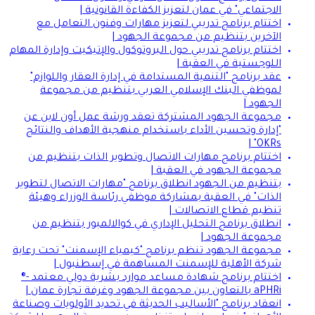
الاجتماعي" في عمان لتعزيز الكفاءة القانونية |
اختتام برنامج تدريبي لتعزيز مهارات وفنون التعامل مع
الآخرين بتنظيم من مجموعة الجهود |
اختتام برنامج تدريبي حول البروتوكول والإتيكيت وإدارة المهام
اللوجستية في العقبة |
عقد برنامج "التنمية المستدامة في إدارة العقار واللوازم"
لموظفي البنك الإسلامي العربي بتنظيم من مجموعة
الجهود |
مجموعة الجهود المشتركة تعقد ورشة عمل أون لاين عن
"إدارة وتحسين الأداء باستخدام منهجية الأهداف والنتائج
OKRs" |
اختتام برنامج مهارات الاتصال وتطوير الذات بتنظيم من
مجموعة الجهود في العقبة |
بتنظيم من الجهود انطلاق برنامج "مهارات الاتصال لتطوير
الذات" في العقبة بمشاركة موظفي رئاسة الوزراء وهيئة
تنظيم قطاع الاتصالات |
انطلاق برنامج التحليل الإداري في كوالالمبور بتنظيم من
مجموعة الجهود |
مجموعة الجهود تنظم برنامج "كيمياء الإسمنت" تحت رعاية
شركة الأهلية للإسمنت المساهمة في إسطنبول |
اختتام برنامج شهادة مساعد موارد بشرية دولي معتمد -®
aPHRi بالتعاون بين مجموعة الجهود وغرفة تجارة عمان |
انعقاد برنامج "الأساليب الحديثة في تحديد الأولويات وصناعة