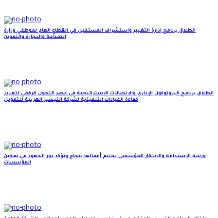
انطلاق برنامج إدارة التغيير واستشراف المستقبل في القطاع العام لموظفي وزارة
الصناعة والتجارة والتموين
انطلاق برنامج البروتوكول الإداري والاتصالات الاستراتيجية في عصر التحول الرقمي لتعزيز
كفاءة القيادات التنفيذية لشركة التيسير العربية للتمويل
ورشة الاستدامة والابتكار المؤسسي تختتم أعمالها بنجاح وتؤكد دور الجهود في تمكين
المؤسسات