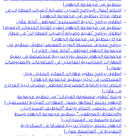
بتنظيم من مجموعة الجهود |
اختتام أعمال البرنامج التدريبي لصيانة أرضيات المطارات في
مطار ماركا بتنظيم من مجموعة الجهود |
انطلاق برنامج "تجربة المستخدم" لموظفي أمانة عمّان
بتنظيم من مجموعة الجهود لتعزيز كفاءة الخدمات الرقمية |
انطلاق برنامج "تقييم وصيانة أرضيات المطارات" في مطار
ماركا بتنظيم من مجموعة الجهود |
برنامج محترف سلسلة التوريد المعتمد ينطلق بتنظيم من
مجموعة الجهود لموظفي أمانة عمان الكبرى |
مجموعة الجهود تختتم دورة تدريبية متخصصة في تنمية
المهارات المحاسبية للعاملين في المدفوعات والمقبوضات
بعمان |
انطلاق برنامج تطوير مهارات التفكير التحليلي وحل
المشكلات في تركيا بتنظيم مجموعة الجهود |
اختتام دورة الرقابة المصرفية لموظفي مصرف ليبيا المركزي
في عمّان |
ورشة "تطوير مصفوفة القيادات" من تنظيم مجموعة
الجهود تختتم أعمالها بصقل المهارات القيادية للمستقبل |
الرياض تحتضن اختتام ورشة “التوظيف الاستراتيجي
والاحتفاظ بالموظفين” بتنظيم مجموعة الجهود وسط
إشادة واسعة من المشاركين |
الجهود تختتم برنامجًا تدريبيًا متقدمًا في السكرتارية
التنفيذية في العاصمة عمان |