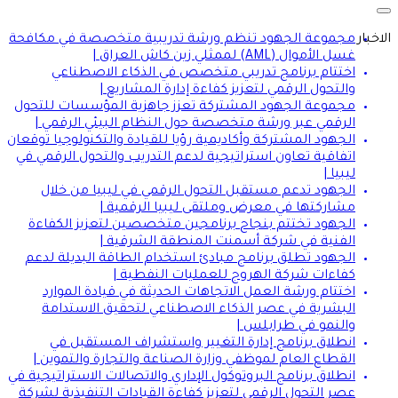
Toggle navigation
الاخبار
مجموعة الجهود تنظم ورشة تدريبية متخصصة في مكافحة
غسل الأموال (AML) لممثلي زين كاش العراق |
اختتام برنامج تدريبي متخصص في الذكاء الاصطناعي
والتحول الرقمي لتعزيز كفاءة إدارة المشاريع |
مجموعة الجهود المشتركة تعزز جاهزية المؤسسات للتحول
الرقمي عبر ورشة متخصصة حول النظام البيئي الرقمي |
الجهود المشتركة وأكاديمية رؤيا للقيادة والتكنولوجيا توقعان
اتفاقية تعاون استراتيجية لدعم التدريب والتحول الرقمي في
ليبيا |
الجهود تدعم مستقبل التحول الرقمي في ليبيا من خلال
مشاركتها في معرض وملتقى ليبيا الرقمية |
الجهود تختتم بنجاح برنامجين متخصصين لتعزيز الكفاءة
الفنية في شركة أسمنت المنطقة الشرقية |
الجهود تطلق برنامج مبادئ استخدام الطاقة البديلة لدعم
كفاءات شركة الهروج للعمليات النفطية |
اختتام ورشة العمل الاتجاهات الحديثة في قيادة الموارد
البشرية في عصر الذكاء الاصطناعي لتحقيق الاستدامة
والنمو في طرابلس |
انطلاق برنامج إدارة التغيير واستشراف المستقبل في
القطاع العام لموظفي وزارة الصناعة والتجارة والتموين |
انطلاق برنامج البروتوكول الإداري والاتصالات الاستراتيجية في
عصر التحول الرقمي لتعزيز كفاءة القيادات التنفيذية لشركة