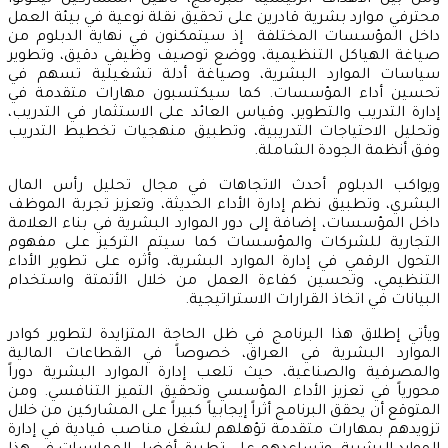
محترفي موارد بشرية قادرين على تحقيق نقلة نوعية في بيئة العمل
داخل المؤسسات المختلفة إذ سيتمكنون في نهاية الدبلوم من
صياغة الهياكل التنظيمية، ووضع توصيف وظيفي دقيق، وتطوير
سياسات الموارد البشرية، وصياغة أدلة تشغيلية تسهم في
تحسين أداء المؤسسات. كما سيكتسبون مهارات متقدمة في
إدارة التدريب والتطوير، وقياس العائد على الاستثمار في التدريب،
وتحليل الاحتياجات التدريبية، وتطبيق منهجيات تخطيط التدريب
وفق أنظمة الجودة الشاملة.
ويواكب الدبلوم أحدث الاتجاهات في مجال تحليل رأس المال
البشري، وتطبيق نظم إدارة الأداء الحديثة، وتعزيز تجربة الموظف
داخل المؤسسات، إضافة إلى دور الموارد البشرية في بناء العلامة
التجارية للشركات والمؤسسات كما سيتم التركيز على مفهوم
التحول الرقمي في إدارة الموارد البشرية، وأثره على تطوير الأداء
التنظيمي، وتحسين كفاءة العمل من خلال الأتمتة واستخدام
البيانات في اتخاذ القرارات الاستراتيجية.
ويأتي إطلاق هذا البرنامج في ظل الحاجة المتزايدة لتطوير كوادر
الموارد البشرية في العراق، خصوصاً في القطاعات المالية
والمصرفية والصناعية، حيث تلعب إدارة الموارد البشرية دوراً
محورياً في تعزيز الأداء المؤسسي وتحقيق التميز التنافسي. ومن
المتوقع أن يحقق البرنامج أثراً إيجابياً كبيراً على المشاركين من خلال
تزويدهم بمهارات متقدمة تؤهلهم لشغل مناصب قيادية في إدارة