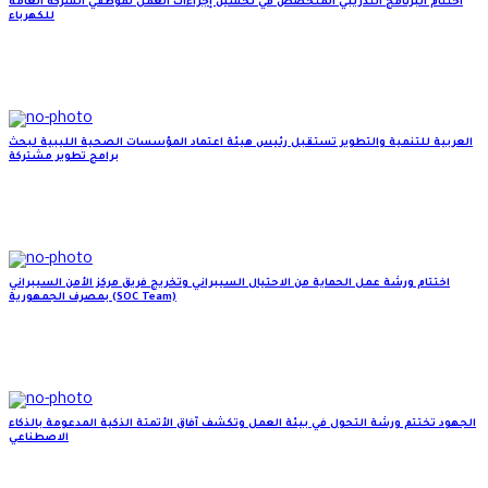
اختتام البرنامج التدريبي المتخصص في تحسين إجراءات العمل لموظفي الشركة العامة
للكهرباء
العربية للتنمية والتطوير تستقبل رئيس هيئة اعتماد المؤسسات الصحية الليبية لبحث
برامج تطوير مشتركة
اختتام ورشة عمل الحماية من الاحتيال السيبراني وتخريج فريق مركز الأمن السيبراني
بمصرف الجمهورية (SOC Team)
الجهود تختتم ورشة التحول في بيئة العمل وتكشف آفاق الأتمتة الذكية المدعومة بالذكاء
الاصطناعي