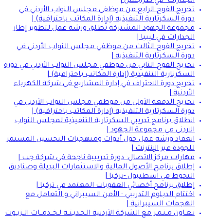
الجدارات" في طرابلس |
تخريج الفوج الرابع من موظفي مجلس النواب الأردني في
دورة السكرتارية التنفيذية (إدارة المكاتب باحترافية) |
مجموعة الجهود المشتركة تُطلق ورشة عمل لتطوير إطار
الجدارات في ليبيا |
تخريج الفوج الثالث من موظفي مجلس النواب الأردني في
دورة السكرتارية التنفيذية |
تخريج الفوج الثاني من موظفي مجلس النواب الأردني في دورة
السكرتارية التنفيذية (إدارة المكاتب باحترافية) |
تخريج دورة الاحتراف في إدارة المشاريع في شركة الكهرباء
الأردنية |
تخريج الدفعة الأولى من موظفي مجلس النواب الأردني في
دورة السكرتارية التنفيذية (إدارة المكاتب باحترافية) |
انطلاق برنامج تدريبي السكرتارية التنفيذية لمجلس النواب
الاردني في مجموعة الجهود |
انعقاد ورشة عمل حول أدوات ومنهجيات التحسين المستمر
للجودة عبر الإنترنت |
مهارات مركز الاتصال: دورة تدريبية ناجحة في شركة جت |
إطلاق برنامج الأصول المالية والاستثمارات البديلة وصناديق
التحوط في اسطنبول -تركيا |
إطلاق برنامج أخصائي العقوبات المعتمد في تركيا |
اختتام الدبلوم التدريبي - الأمن السيبراني و التعامل مع
الهجمات السيبرانية |
تـعـاون مـثـمـر مع الشركة الأردنية الـحـديـثــة لـخــدمــات الــزيــوت