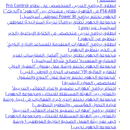
المستمر |
انطلاق البرنامج التدريبي المتخصص على نظام Pro Control
P14-ABB في القاهرة بتعاون مشترك بين "الجهود" و"ألجيك" |
الجهود تختتم برنامج Power BI لموظفي آسياسيل |
مجموعة الجهود تُطلق برنامجًا تدريبيًا استراتيجيًا لموظفي
آسياسيل عبر زووم |
انطلاق برنامج تدريبي متخصص في الكتابة الإبداعية بالخبر
بتنظيم من الجهود |
انطلاق برنامج 'المهارات المتقدمة للمساعد الإداري الناجح'
في الخبر بتنظيم الجهود |
مجموعة الجهود تطلق برنامج "أفضل الممارسات لمدير
المشاريع المتعددة" لصالح شركة آسياسيل |
مجموعة الجهود تختتم ورشة عمل بعنوان "المعيار الدولي
للتقارير المالية (9)" لمصرف التجاري الوطني الليبي |
"مجموعة الجهود تختتم ورشة عمل "التنوع والشمول
لمتخصصي الموارد البشرية |
اختتام برنامج "مهارات تصميم وإعداد الحقائب التدريبية"
بالتعاون بين الهيئة المستقلة للانتخاب ومجموعة الجهود |
مجموعة الجهود تختتم إحدى كبرى الفعاليات في ليبيا: ورشة
قيادة التحول المؤسسي والتطوير التنظيمي |
إطلاق برنامج "مهارات تصميم وإعداد الحقائب التدريبية"
بالتعاون بين الهيئة المستقلة للانتخاب ومجموعة الجهود |
كيف تعزز بيئة العمل الصحية إنتاجية الموظفين؟ ورشة
مجموعة الجهود تجيب |