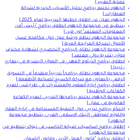
عملية التغيير |
الجهود تختتم برنامج تحليل الأسباب الجذرية لشركة
العطارات |
الجهود تعلن عن اطلاق خطتها التدريبية لعام 2025 |
بتنظيم من مجموعة الجهود انطلاق برنامج "رئيس أمن
المعلومات المعتمد" اون لاين |
مجموعة الجهود تنظم ورشة عمل حول مكافحة غسل
الأموال لشركة المرابحة المرنة |
مجموعة الجهود تطلق البرنامج التحضيري لشهادة محترف
موارد بشرية دولي معتمد |
انطلاق برنامج الدبلوم المهني في الموارد البشرية في بنغازي
– ليبيا |
مجموعة الجهود تطلق برنامجاً تدريبياً متقدماً في التسويق
الرقمي بالتعاون مع شركة الكسيح لصناعة الأطعمة |
انطلاق برنامج إدارة العقود والمشتريات في طرابلس لتعزيز
الكفاءات الوطنية |
مجموعة الجهود تختتم برنامجها التدريبي لتعزيز الكفاءة
القانونية في عمان |
اختتام برنامج تدريبي حول التنمية المستدامة في إدارة العقار
واللوازم لموظفي البنك الإسلامي العربي بتنظيم مجموعة
الجهود |
إطلاق برنامج اساسيات صيانه الحاسب في تبوك بتنظيم من
مجموعة الجهود |
انطلاق برنامج "قانون العمل الأردني وقانون الضمان