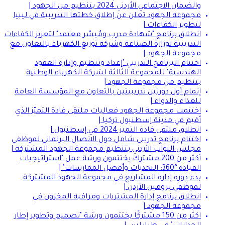
والضمان الاجتماعي الأردني 2024 بتنظيم من الجهود |
مجموعة الجهود تعلن عن إطلاق خطتها التدريبية في ليبيا
لتطوير الكفاءات |
انطلاق برنامج "شهادة مدرب ومُيسّر معتمد" لتعزيز الكفاءات
التدريبية لوزارة الصناعة وشركة توزيع الكهرباء بالتعاون مع
مجموعة الجهود |
اختتام البرنامج التدريبي "إعداد وتنظيم وإدارة العقود
الهندسية" للمجموعة الثالثة لشركة الكهرباء الوطنية
بتنظيم من مجموعة الجهود |
إتمام أول دورتين تدريبيتين بالتعاون مع المؤسسة العامة
للغذاء والدواء |
اختتمت مجموعة الجهود فعاليات ملتقى قادة التميّز الذي
أقيم في مدينة إسطنبول تركيا |
انطلاق ملتقى قادة التميز 2024 في إسطنبول |
اختتام برنامج تدريبي شامل حول الاتصال البرلماني لموظفي
مجلس النواب الأردني بتنظيم مجموعة الجهود المشتركة |
أكثر من 200 مشترك يختتمون ورشة عمل "استراتيجيات
القيادة °360: التحديات وأفضل الممارسات" |
بدء دورة إدارة المشاريع في مجموعة الجهود المشتركة
لموظفي برومين الأردن |
انطلاق برنامج إدارة المشتريات ومراقبة المخزون في
مجموعة الجهود |
اكثر من 150 مشتركًا يختتمون ورشة "تصميم وتطوير إطار