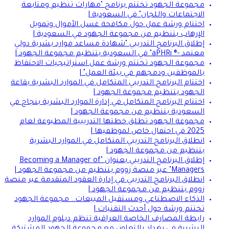
مجموعة الجهود تختتم برنامج "مهارات تنظيم ومتابعة
الاجتماعات واللجان" في السعودية |
اختتام ورشة عمل حول مكافحة غسل الأموال وتمويل
الإرهاب بتنظيم من مجموعة الجهود في السعودية |
إطلاق البرنامج التدريبي "شهادة مساعد موارد بشرية دولي
معتمد -® aPHRi" في السعودية بتنظيم مجموعة الجهود |
مجموعة الجهود تختتم ورشة عمل استراتيجيات الاحتفاظ
بالموظفين ودمجهم في بيئة العمل" |
اختتام البرنامج التدريبي المتكامل في الموارد البشرية بقاعة
الجهود بتنظيم مجموعة الجهود |
اختتام البرنامج المتكامل في إدارة الموارد البشرية بنجاح في
السعودية بتنظيم من مجموعة الجهود |
مجموعة الجهود تطلق خطتها التدريبية المطبوعة لعام
2025 في احتفال خاص لموظفيها |
انطلاق البرنامج التدريبي المتكامل في الموارد البشرية
بتنظيم من مجموعة الجهود |
إطلاق البرنامج التدريبي بعنوان "Becoming a Manager of
Managers" عبر منصة زووم بتنظيم من مجموعة الجهود |
انطلاق البرنامج التدريبي في إدارة العقود المتقدمة عبر منصة
زووم بتنظيم من مجموعة الجهود |
الذكاء الاصطناعي ومستقبل المبيعات.. مجموعة الجهود
تختتم ورشة حول أحدث التقنيات |
رابطة المصارف الخاصة العراقية تنظم دبلوم الموارد