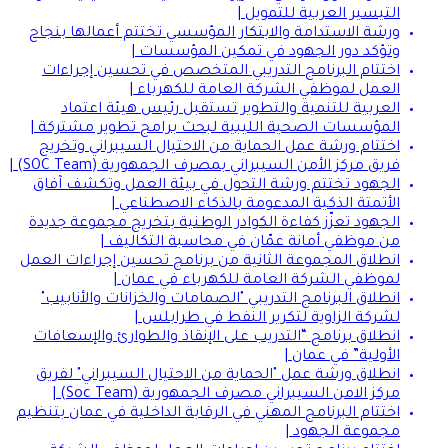
التيسير العربية للتمويل |
ورشة الاستدامة والابتكار المؤسسي تختتم أعمالها بنجاح
وتؤكد دور الجهود في تمكين المؤسسات |
اختتام البرنامج التدريبي المتخصص في تحسين إجراءات
العمل لموظفي الشركة العامة للكهرباء |
العربية للتنمية والتطوير تستقبل رئيس هيئة اعتماد
المؤسسات الصحية الليبية لبحث برامج تطوير مشتركة |
اختتام ورشة عمل الحماية من الاحتيال السيبراني وتخريج
فريق مركز الأمن السيبراني بمصرف الجمهورية (SOC Team) |
الجهود تختتم ورشة التحول في بيئة العمل وتكشف آفاق
الأتمتة الذكية المدعومة بالذكاء الاصطناعي |
الجهود تعزّز كفاءة الكوادر الوطنية بتخريج مجموعة جديدة
من موظفي أمانة عمّان في محاسبة التكاليف |
انطلاق المجموعة الثانية من برنامج تحسين إجراءات العمل
لموظفي الشركة العامة للكهرباء في عمان |
انطلاق البرنامج التدريبي "الصمامات والخزانات والأنابيب"
لشركة الزاوية لتكرير النفط في طرابلس |
انطلاق برنامج “التدريب على الإنقاذ والطوارئ والإسعافات
الأولية” في عمان |
انطلاق ورشة عمل "الحماية من الاحتيال السيبراني" لفريق
مركز الامن السيبراني مصرف الجمهورية (Soc Team) |
اختتام البرنامج المهني في الرقابة الداخلية في عمان بتنظيم
مجموعة الجهود |