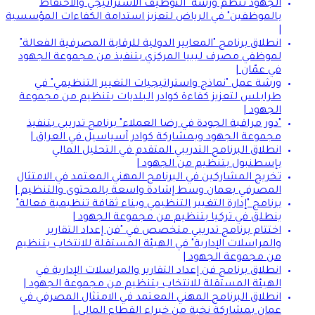
الجهود تنظم ورشة "التوظيف الاستراتيجي والاحتفاظ
بالموظفين" في الرياض لتعزيز استدامة الكفاءات المؤسسية
|
انطلاق برنامج "المعايير الدولية للرقابة المصرفية الفعالة"
لموظفي مصرف ليبيا المركزي بتنفيذ من مجموعة الجهود
في عمّان |
ورشة عمل "نماذج واستراتيجيات التغيير التنظيمي" في
طرابلس لتعزيز كفاءة كوادر البلديات بتنظيم من مجموعة
الجهود |
"دور مراقبة الجودة في رضا العملاء" برنامج تدريبي بتنفيذ
مجموعة الجهود وبمشاركة كوادر آسياسيل في العراق |
انطلاق البرنامج التدريبي المتقدم في التحليل المالي
بإسطنبول بتنظيم من الجهود |
تخريج المشاركين في البرنامج المهني المعتمد في الامتثال
المصرفي بعمان وسط إشادة واسعة بالمحتوى والتنظيم |
برنامج "إدارة التغيير التنظيمي وبناء ثقافة تنظيمية فعالة"
ينطلق في تركيا بتنظيم من مجموعة الجهود |
اختتام برنامج تدريبي متخصص في "فن إعداد التقارير
والمراسلات الإدارية" في الهيئة المستقلة للانتخاب بتنظيم
من مجموعة الجهود |
انطلاق برنامج فن إعداد التقارير والمراسلات الإدارية في
الهيئة المستقلة للانتخاب بتنظيم من مجموعة الجهود |
انطلاق البرنامج المهني المعتمد في الامتثال المصرفي في
عمان بمشاركة نخبة من خبراء القطاع المالي |