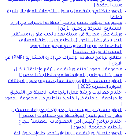
البشرية في بغداد بالتعاون مع مجموعة الجهود المشتركة
وبيت الحكمة |
الجهود تختتم ورشة عمل بعنوان : اتجهات الموارد البشرية
2025 |
مجموعة الجهود تختتم برنامج " شهادة الاحتراف في إدارة
المشاريع" لشركة برومين الأردن |
ورشة عمل مجانية في مدينة بغداد تحت عنوان (مستقبل
التدريب في ظل التحول) بتنظيم من رابطة المصارف
الخاصة العراقية بالتعاون مع مجموعة الجهود
المشتركة وبيت الحكمة |
انطلاق برنامج شهادة الإحتراف في إدارة المشاريع (PMP) في
الاردن |
مجموعة الجهود تختتم ورشة عمل "رفع وإعادة تشكيل
مهارات الموظفين لموائمتها مع متطلبات العصر" |
الجهود تستعد لإطلاق ورشة عمل متميزة بعنوان اتجاهات
الموارد البشرية 2025 |
اختتام فعاليات ورشة عمل الإتجاهات الحديثة في التدقيق
والمراجعة الداخلية في القاهرة بتنظيم من مجموعة الجهود
|
الجهود تعلن عن ورشة عمل بعنوان: "رفع وإعادة تشكيل
مهارات الموظفين لموائمتها مع متطلبات العصر" |
اختتام برنامج "رئيس أمن المعلومات المعتمد" بنجاح
بتنظيم مجموعة الجهود |
الجهود تطلق ورشة عمل بعنوان تخطيط وإدارة وقيادة