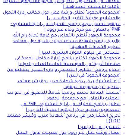
الأهداف" في إسطنبول بتنظيم من مجموعة الجهود للشركة
الأهلية للإسمنت المساهمة |
"مجموعة الجهود" تطلق ورشة عمل حول مكاتب إدارة التحول
والمشاريع وقيادة التغيير المؤسسي |
الجهود تختتم بنجاح برنامج "الاحتراف في إدارة المشاريع -
PMP" بالتعاون مع مركز وقاء عبر زووم |
مجموعة الجهود تنظم بالتعاون مع غرفة تجارة رام الله
والبيرة برنامج شهادة مساعد موارد بشرية دولي معتمد
لتطوير الكفاءات المهنية |
التسجيل في دبلوم الموارد البشرية، ليبيا |
مجموعة الجهود تختتم برنامج "إدارة مخاطر الجودة في
صناعة الأدوية" في المؤسسة العامة للغذاء والدواء |
اختتام برنامج "التطوير التنظيمي وإدارة التغيير" بتنظيم من
"مجموعة الجهود" في لندن |
آراء المشاركين في دورة شهادة مدرب ومُيسّر معتمد
بتنظيم من مجموعة الجهود |
أسمنت اليمامة تختتم برنامجاً شاملاً للتحقيق في الحوادث
المهنية بالتعاون مع مجموعة الجهود |
انطلاق برنامج الاحتراف في إدارة المشاريع - PMP في
السعودية بتنظيم مركز الجهود المميزة للتدريب |
تخريج المشاركين في برنامج "شهادة مدرب ومُيسّر معتمد
(TOT) |
التسجيل في البرامج |
انعقاد ورشة عمل عبر زووم حول تعديلات قانون العمل