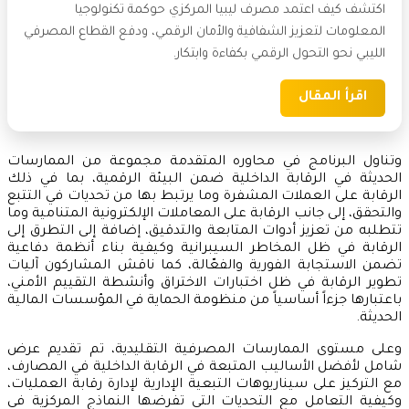
اكتشف كيف اعتمد مصرف ليبيا المركزي حوكمة تكنولوجيا
المعلومات لتعزيز الشفافية والأمان الرقمي، ودفع القطاع المصرفي
الليبي نحو التحول الرقمي بكفاءة وابتكار.
اقرأ المقال
وتناول البرنامج في محاوره المتقدمة مجموعة من الممارسات
الحديثة في الرقابة الداخلية ضمن البيئة الرقمية، بما في ذلك
الرقابة على العملات المشفرة وما يرتبط بها من تحديات في التتبع
والتحقق، إلى جانب الرقابة على المعاملات الإلكترونية المتنامية وما
تتطلبه من تعزيز أدوات المتابعة والتدقيق، إضافة إلى التطرق إلى
الرقابة في ظل المخاطر السيبرانية وكيفية بناء أنظمة دفاعية
تضمن الاستجابة الفورية والفعّالة، كما ناقش المشاركون آليات
تطوير الرقابة في ظل اختبارات الاختراق وأنشطة التقييم الأمني،
باعتبارها جزءاً أساسياً من منظومة الحماية في المؤسسات المالية
الحديثة.
وعلى مستوى الممارسات المصرفية التقليدية، تم تقديم عرض
شامل لأفضل الأساليب المتبعة في الرقابة الداخلية في المصارف،
مع التركيز على سيناريوهات التبعية الإدارية لإدارة رقابة العمليات،
وكيفية التعامل مع التحديات التي تفرضها النماذج المركزية في