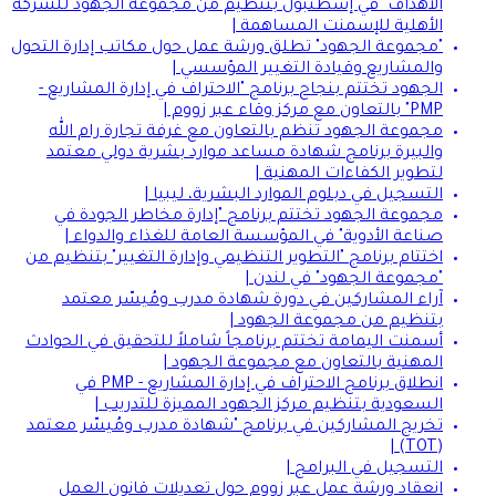
الأهداف" في إسطنبول بتنظيم من مجموعة الجهود للشركة
الأهلية للإسمنت المساهمة |
"مجموعة الجهود" تطلق ورشة عمل حول مكاتب إدارة التحول
والمشاريع وقيادة التغيير المؤسسي |
الجهود تختتم بنجاح برنامج "الاحتراف في إدارة المشاريع -
PMP" بالتعاون مع مركز وقاء عبر زووم |
مجموعة الجهود تنظم بالتعاون مع غرفة تجارة رام الله
والبيرة برنامج شهادة مساعد موارد بشرية دولي معتمد
لتطوير الكفاءات المهنية |
التسجيل في دبلوم الموارد البشرية، ليبيا |
مجموعة الجهود تختتم برنامج "إدارة مخاطر الجودة في
صناعة الأدوية" في المؤسسة العامة للغذاء والدواء |
اختتام برنامج "التطوير التنظيمي وإدارة التغيير" بتنظيم من
"مجموعة الجهود" في لندن |
آراء المشاركين في دورة شهادة مدرب ومُيسّر معتمد
بتنظيم من مجموعة الجهود |
أسمنت اليمامة تختتم برنامجاً شاملاً للتحقيق في الحوادث
المهنية بالتعاون مع مجموعة الجهود |
انطلاق برنامج الاحتراف في إدارة المشاريع - PMP في
السعودية بتنظيم مركز الجهود المميزة للتدريب |
تخريج المشاركين في برنامج "شهادة مدرب ومُيسّر معتمد
(TOT) |
التسجيل في البرامج |
انعقاد ورشة عمل عبر زووم حول تعديلات قانون العمل