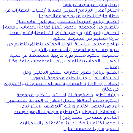
بتنظيم من مجموعة الجهود |
اختتام أعمال البرنامج التدريبي لصيانة أرضيات المطارات في
مطار ماركا بتنظيم من مجموعة الجهود |
انطلاق برنامج "تجربة المستخدم" لموظفي أمانة عمّان
بتنظيم من مجموعة الجهود لتعزيز كفاءة الخدمات الرقمية |
انطلاق برنامج "تقييم وصيانة أرضيات المطارات" في مطار
ماركا بتنظيم من مجموعة الجهود |
برنامج محترف سلسلة التوريد المعتمد ينطلق بتنظيم من
مجموعة الجهود لموظفي أمانة عمان الكبرى |
مجموعة الجهود تختتم دورة تدريبية متخصصة في تنمية
المهارات المحاسبية للعاملين في المدفوعات والمقبوضات
بعمان |
انطلاق برنامج تطوير مهارات التفكير التحليلي وحل
المشكلات في تركيا بتنظيم مجموعة الجهود |
اختتام دورة الرقابة المصرفية لموظفي مصرف ليبيا المركزي
في عمّان |
ورشة "تطوير مصفوفة القيادات" من تنظيم مجموعة
الجهود تختتم أعمالها بصقل المهارات القيادية للمستقبل |
الرياض تحتضن اختتام ورشة “التوظيف الاستراتيجي
والاحتفاظ بالموظفين” بتنظيم مجموعة الجهود وسط
إشادة واسعة من المشاركين |
الجهود تختتم برنامجًا تدريبيًا متقدمًا في السكرتارية
التنفيذية في العاصمة عمان |