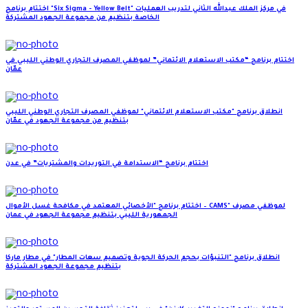
اختتام برنامج "Six Sigma - Yellow Belt" في مركز الملك عبدالله الثاني لتدريب العمليات
الخاصة بتنظيم من مجموعة الجهود المشتركة
اختتام برنامج “مكتب الاستعلام الائتماني” لموظفي المصرف التجاري الوطني الليبي في
عمّان
انطلاق برنامج "مكتب الاستعلام الائتماني" لموظفي المصرف التجاري الوطني الليبي
بتنظيم من مجموعة الجهود في عمّان
اختتام برنامج “الاستدامة في التوريدات والمشتريات” في عدن
اختتام برنامج "الأخصائي المعتمد في مكافحة غسل الأموال – CAMS" لموظفي مصرف
الجمهورية الليبي بتنظيم مجموعة الجهود في عمان
انطلاق برنامج "التنبؤات بحجم الحركة الجوية وتصميم سعات المطار" في مطار ماركا
بتنظيم مجموعة الجهود المشتركة