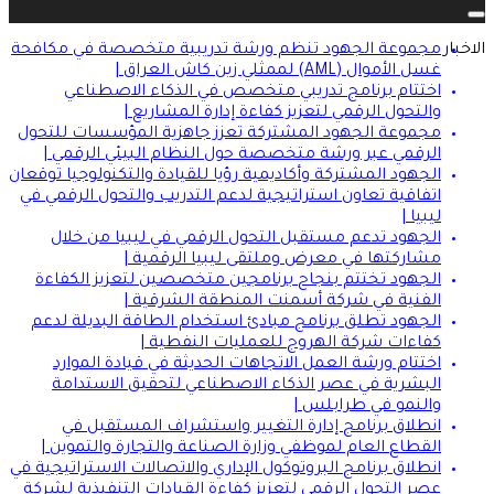
Toggle navigation
الاخبار
مجموعة الجهود تنظم ورشة تدريبية متخصصة في مكافحة
غسل الأموال (AML) لممثلي زين كاش العراق |
اختتام برنامج تدريبي متخصص في الذكاء الاصطناعي
والتحول الرقمي لتعزيز كفاءة إدارة المشاريع |
مجموعة الجهود المشتركة تعزز جاهزية المؤسسات للتحول
الرقمي عبر ورشة متخصصة حول النظام البيئي الرقمي |
الجهود المشتركة وأكاديمية رؤيا للقيادة والتكنولوجيا توقعان
اتفاقية تعاون استراتيجية لدعم التدريب والتحول الرقمي في
ليبيا |
الجهود تدعم مستقبل التحول الرقمي في ليبيا من خلال
مشاركتها في معرض وملتقى ليبيا الرقمية |
الجهود تختتم بنجاح برنامجين متخصصين لتعزيز الكفاءة
الفنية في شركة أسمنت المنطقة الشرقية |
الجهود تطلق برنامج مبادئ استخدام الطاقة البديلة لدعم
كفاءات شركة الهروج للعمليات النفطية |
اختتام ورشة العمل الاتجاهات الحديثة في قيادة الموارد
البشرية في عصر الذكاء الاصطناعي لتحقيق الاستدامة
والنمو في طرابلس |
انطلاق برنامج إدارة التغيير واستشراف المستقبل في
القطاع العام لموظفي وزارة الصناعة والتجارة والتموين |
انطلاق برنامج البروتوكول الإداري والاتصالات الاستراتيجية في
عصر التحول الرقمي لتعزيز كفاءة القيادات التنفيذية لشركة