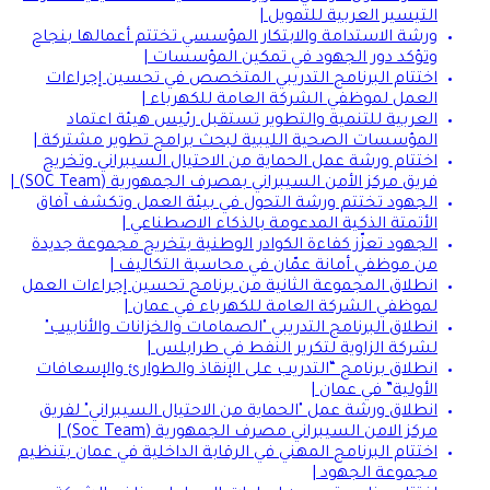
التيسير العربية للتمويل |
ورشة الاستدامة والابتكار المؤسسي تختتم أعمالها بنجاح
وتؤكد دور الجهود في تمكين المؤسسات |
اختتام البرنامج التدريبي المتخصص في تحسين إجراءات
العمل لموظفي الشركة العامة للكهرباء |
العربية للتنمية والتطوير تستقبل رئيس هيئة اعتماد
المؤسسات الصحية الليبية لبحث برامج تطوير مشتركة |
اختتام ورشة عمل الحماية من الاحتيال السيبراني وتخريج
فريق مركز الأمن السيبراني بمصرف الجمهورية (SOC Team) |
الجهود تختتم ورشة التحول في بيئة العمل وتكشف آفاق
الأتمتة الذكية المدعومة بالذكاء الاصطناعي |
الجهود تعزّز كفاءة الكوادر الوطنية بتخريج مجموعة جديدة
من موظفي أمانة عمّان في محاسبة التكاليف |
انطلاق المجموعة الثانية من برنامج تحسين إجراءات العمل
لموظفي الشركة العامة للكهرباء في عمان |
انطلاق البرنامج التدريبي "الصمامات والخزانات والأنابيب"
لشركة الزاوية لتكرير النفط في طرابلس |
انطلاق برنامج “التدريب على الإنقاذ والطوارئ والإسعافات
الأولية” في عمان |
انطلاق ورشة عمل "الحماية من الاحتيال السيبراني" لفريق
مركز الامن السيبراني مصرف الجمهورية (Soc Team) |
اختتام البرنامج المهني في الرقابة الداخلية في عمان بتنظيم
مجموعة الجهود |