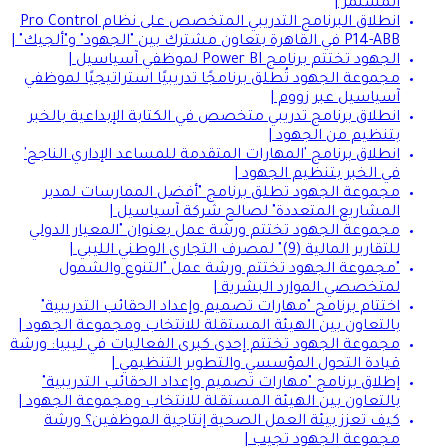
المستمر |
انطلاق البرنامج التدريبي المتخصص على نظام Pro Control
P14-ABB في القاهرة بتعاون مشترك بين "الجهود" و"ألجيك" |
الجهود تختتم برنامج Power BI لموظفي آسياسيل |
مجموعة الجهود تُطلق برنامجًا تدريبيًا استراتيجيًا لموظفي
آسياسيل عبر زووم |
انطلاق برنامج تدريبي متخصص في الكتابة الإبداعية بالخبر
بتنظيم من الجهود |
انطلاق برنامج 'المهارات المتقدمة للمساعد الإداري الناجح'
في الخبر بتنظيم الجهود |
مجموعة الجهود تطلق برنامج "أفضل الممارسات لمدير
المشاريع المتعددة" لصالح شركة آسياسيل |
مجموعة الجهود تختتم ورشة عمل بعنوان "المعيار الدولي
للتقارير المالية (9)" لمصرف التجاري الوطني الليبي |
"مجموعة الجهود تختتم ورشة عمل "التنوع والشمول
لمتخصصي الموارد البشرية |
اختتام برنامج "مهارات تصميم وإعداد الحقائب التدريبية"
بالتعاون بين الهيئة المستقلة للانتخاب ومجموعة الجهود |
مجموعة الجهود تختتم إحدى كبرى الفعاليات في ليبيا: ورشة
قيادة التحول المؤسسي والتطوير التنظيمي |
إطلاق برنامج "مهارات تصميم وإعداد الحقائب التدريبية"
بالتعاون بين الهيئة المستقلة للانتخاب ومجموعة الجهود |
كيف تعزز بيئة العمل الصحية إنتاجية الموظفين؟ ورشة
مجموعة الجهود تجيب |