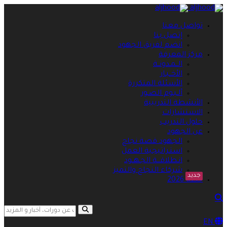
تواصل معنا
إتصل بنا
انضم لفريق الجهود
مركز المعرفة
الــمـدونــة
الأخــبـار
الأسئلة المتكررة
ألـبـوم الصـور
الأنشطة التدريبية
الاستشارات
حلول التدريب
عن الجهود
الجهود قصة نجاح
استـراتيجية العمل
انـطلاقـــة الجـهــود
شركاء النجاح والتميز
جديد
خطة 2026
search opener
search
EN