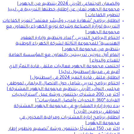
والضمان الاجتماعي الأردني 2024 بتنظيم من الجهود |
مجموعة الجهود تعلن عن إطلاق خطتها التدريبية في ليبيا
لتطوير الكفاءات |
انطلاق برنامج "شهادة مدرب ومُيسّر معتمد" لتعزيز الكفاءات
التدريبية لوزارة الصناعة وشركة توزيع الكهرباء بالتعاون مع
مجموعة الجهود |
اختتام البرنامج التدريبي "إعداد وتنظيم وإدارة العقود
الهندسية" للمجموعة الثالثة لشركة الكهرباء الوطنية
بتنظيم من مجموعة الجهود |
إتمام أول دورتين تدريبيتين بالتعاون مع المؤسسة العامة
للغذاء والدواء |
اختتمت مجموعة الجهود فعاليات ملتقى قادة التميّز الذي
أقيم في مدينة إسطنبول تركيا |
انطلاق ملتقى قادة التميز 2024 في إسطنبول |
اختتام برنامج تدريبي شامل حول الاتصال البرلماني لموظفي
مجلس النواب الأردني بتنظيم مجموعة الجهود المشتركة |
أكثر من 200 مشترك يختتمون ورشة عمل "استراتيجيات
القيادة °360: التحديات وأفضل الممارسات" |
بدء دورة إدارة المشاريع في مجموعة الجهود المشتركة
لموظفي برومين الأردن |
انطلاق برنامج إدارة المشتريات ومراقبة المخزون في
مجموعة الجهود |
اكثر من 150 مشتركًا يختتمون ورشة "تصميم وتطوير إطار