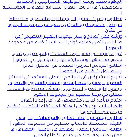
الجهود تنظم ورشة "التوظيف الاستراتيجي والاحتفاظ
بالموظفين" في الرياض لتعزيز استدامة الكفاءات المؤسسية
|
انطلاق برنامج "المعايير الدولية للرقابة المصرفية الفعالة"
لموظفي مصرف ليبيا المركزي بتنفيذ من مجموعة الجهود
في عمّان |
ورشة عمل "نماذج واستراتيجيات التغيير التنظيمي" في
طرابلس لتعزيز كفاءة كوادر البلديات بتنظيم من مجموعة
الجهود |
"دور مراقبة الجودة في رضا العملاء" برنامج تدريبي بتنفيذ
مجموعة الجهود وبمشاركة كوادر آسياسيل في العراق |
انطلاق البرنامج التدريبي المتقدم في التحليل المالي
بإسطنبول بتنظيم من الجهود |
تخريج المشاركين في البرنامج المهني المعتمد في الامتثال
المصرفي بعمان وسط إشادة واسعة بالمحتوى والتنظيم |
برنامج "إدارة التغيير التنظيمي وبناء ثقافة تنظيمية فعالة"
ينطلق في تركيا بتنظيم من مجموعة الجهود |
اختتام برنامج تدريبي متخصص في "فن إعداد التقارير
والمراسلات الإدارية" في الهيئة المستقلة للانتخاب بتنظيم
من مجموعة الجهود |
انطلاق برنامج فن إعداد التقارير والمراسلات الإدارية في
الهيئة المستقلة للانتخاب بتنظيم من مجموعة الجهود |
انطلاق البرنامج المهني المعتمد في الامتثال المصرفي في
عمان بمشاركة نخبة من خبراء القطاع المالي |