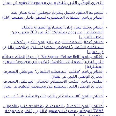
التجاري الوطني الليبي بتنظيم من مجموعة الجهود في عمان
|
مجموعة الجهود تحتفل بتخريج موظفي أمانة عمان بعد
اختتام برنامج الشهادة التحضيرية لمدقق داخلي معتمد (CIA)
|
اختتام ورشة عمل "إدارة المشاريع المعززة بالذكاء
الاصطناعي" عبر زووم بمشاركة أكثر من 200 متدرب من
الوطن العربي |
اختتام أعمال الدفعة الثانية من البرنامج التدريبي "مكتب
الاستعلام الائتماني" لموظفي المصرف التجاري الوطني الليبي
في عمان |
اختتام برنامج "Six Sigma - Yellow Belt" في مركز الملك عبدالله
الثاني لتدريب العمليات الخاصة بتنظيم من مجموعة الجهود
المشتركة |
اختتام برنامج “مكتب الاستعلام الائتماني” لموظفي المصرف
التجاري الوطني الليبي في عمّان |
انطلاق برنامج "مكتب الاستعلام الائتماني" لموظفي المصرف
التجاري الوطني الليبي بتنظيم من مجموعة الجهود في عمّان
|
اختتام برنامج “الاستدامة في التوريدات والمشتريات” في عدن
|
اختتام برنامج "الأخصائي المعتمد في مكافحة غسل الأموال –
CAMS" لموظفي مصرف الجمهورية الليبي بتنظيم مجموعة