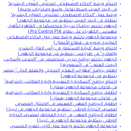
اختتام ورشة "الذكاء الاصطناعي لمحترفي الموارد البشرية"
في البحر الميت وسط تفاعل واسع ومخرجات نوعية |
ورشة عمل "الذكاء الاصطناعي لمحترفي الموارد البشرية"
تنطلق في البحر الميت بتنظيم من مجموعة الجهود |
الجهود تختتم برنامجًا تدريبيًا متخصصًا في القاهرة لتأهيل
مهندسي الكهرباء على نظام Pro Control P14 |
مجموعة الجهود تختتم ورشة عمل حول الذكاء الاصطناعي
التوليدي ودوره في قطاع الأعمال |
اختتام ورشة "قيادة الاستثمار في رأس المال البشري
والفكري" في طرابلس بتنظيم من مجموعة الجهود |
الجهود تختتم برنامج تدريبي متخصص في "الإنترنت وأساليب
البحث العلمي" في السعودية |
إطلاق برنامج "مهارات التفكير التحليلي والتعلم الذاتي" بمصر
بتنظيم من مجموعة الجهود |
اختتام برنامج "السكرتاريا التنفيذية وإدارة المكاتب باحترافية"
في قاعات مجموعة الجهود بعمان |
انطلاق برنامج السكرتاريا التنفيذية وإدارة المكاتب باحترافية
في قاعات مجموعة الجهود بعمان |
انطلاق البرنامج المهني المعتمد في الامتثال المصرفي
لمصرف التجارة الوطني بتنظيم مجموعة الجهود في ليبيا |
انطلاق البرنامج المهني في إدارة المخاطر لمصرف التجارة
الوطني بتنظيم مجموعة الجهود في ليبيا |
مجموعة الجهود تختتم ورشة عمل كايزن لتعزيز التحسين