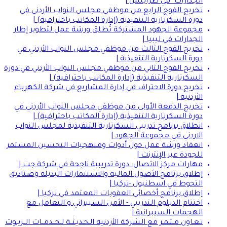
الجدارات" في طرابلس |
تخريج الفوج الرابع من موظفي مجلس النواب الأردني في
دورة السكرتارية التنفيذية (إدارة المكاتب باحترافية) |
مجموعة الجهود المشتركة تُطلق ورشة عمل لتطوير إطار
الجدارات في ليبيا |
تخريج الفوج الثالث من موظفي مجلس النواب الأردني في
دورة السكرتارية التنفيذية |
تخريج الفوج الثاني من موظفي مجلس النواب الأردني في دورة
السكرتارية التنفيذية (إدارة المكاتب باحترافية) |
تخريج دورة الاحتراف في إدارة المشاريع في شركة الكهرباء
الأردنية |
تخريج الدفعة الأولى من موظفي مجلس النواب الأردني في
دورة السكرتارية التنفيذية (إدارة المكاتب باحترافية) |
انطلاق برنامج تدريبي السكرتارية التنفيذية لمجلس النواب
الاردني في مجموعة الجهود |
انعقاد ورشة عمل حول أدوات ومنهجيات التحسين المستمر
للجودة عبر الإنترنت |
مهارات مركز الاتصال: دورة تدريبية ناجحة في شركة جت |
إطلاق برنامج الأصول المالية والاستثمارات البديلة وصناديق
التحوط في اسطنبول -تركيا |
إطلاق برنامج أخصائي العقوبات المعتمد في تركيا |
اختتام الدبلوم التدريبي - الأمن السيبراني و التعامل مع
الهجمات السيبرانية |
تـعـاون مـثـمـر مع الشركة الأردنية الـحـديـثــة لـخــدمــات الــزيــوت