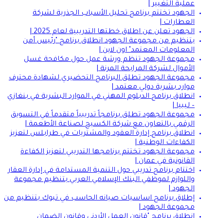
عملية التغيير |
الجهود تختتم برنامج تحليل الأسباب الجذرية لشركة
العطارات |
الجهود تعلن عن اطلاق خطتها التدريبية لعام 2025 |
بتنظيم من مجموعة الجهود انطلاق برنامج "رئيس أمن
المعلومات المعتمد" اون لاين |
مجموعة الجهود تنظم ورشة عمل حول مكافحة غسل
الأموال لشركة المرابحة المرنة |
مجموعة الجهود تطلق البرنامج التحضيري لشهادة محترف
موارد بشرية دولي معتمد |
انطلاق برنامج الدبلوم المهني في الموارد البشرية في بنغازي
– ليبيا |
مجموعة الجهود تطلق برنامجاً تدريبياً متقدماً في التسويق
الرقمي بالتعاون مع شركة الكسيح لصناعة الأطعمة |
انطلاق برنامج إدارة العقود والمشتريات في طرابلس لتعزيز
الكفاءات الوطنية |
مجموعة الجهود تختتم برنامجها التدريبي لتعزيز الكفاءة
القانونية في عمان |
اختتام برنامج تدريبي حول التنمية المستدامة في إدارة العقار
واللوازم لموظفي البنك الإسلامي العربي بتنظيم مجموعة
الجهود |
إطلاق برنامج اساسيات صيانه الحاسب في تبوك بتنظيم من
مجموعة الجهود |
انطلاق برنامج "قانون العمل الأردني وقانون الضمان