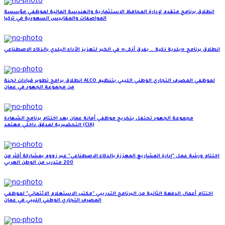
انطلاق برنامج متقدم لإدارة المحافظ الاستثمارية والهندسة المالية لموظفي مؤسسة
المواصفات والمقاييس السعودية في تركيا
انطلاق برنامج «بلدية ذكية … بفرق أذكى» في الخبر لتعزيز الأداء البلدي بالذكاء الاصطناعي
انطلاق برامج تطوير قيادات لجنة ALCO لموظفي المصرف التجاري الوطني الليبي بتنظيم
من مجموعة الجهود في عمان
مجموعة الجهود تحتفل بتخريج موظفي أمانة عمان بعد اختتام برنامج الشهادة
التحضيرية لمدقق داخلي معتمد (CIA)
اختتام ورشة عمل "إدارة المشاريع المعززة بالذكاء الاصطناعي" عبر زووم بمشاركة أكثر من
200 متدرب من الوطن العربي
اختتام أعمال الدفعة الثانية من البرنامج التدريبي "مكتب الاستعلام الائتماني" لموظفي
المصرف التجاري الوطني الليبي في عمان