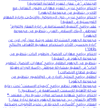
الاجتماعي" في عمان لتعزيز الكفاءة القانونية |
اختتام برنامج تدريبي لتعزيز مهارات وفنون التعامل مع
الآخرين بتنظيم من مجموعة الجهود |
اختتام برنامج تدريبي حول البروتوكول والإتيكيت وإدارة المهام
اللوجستية في العقبة |
عقد برنامج "التنمية المستدامة في إدارة العقار واللوازم"
لموظفي البنك الإسلامي العربي بتنظيم من مجموعة
الجهود |
مجموعة الجهود المشتركة تعقد ورشة عمل أون لاين عن
"إدارة وتحسين الأداء باستخدام منهجية الأهداف والنتائج
OKRs" |
اختتام برنامج مهارات الاتصال وتطوير الذات بتنظيم من
مجموعة الجهود في العقبة |
بتنظيم من الجهود انطلاق برنامج "مهارات الاتصال لتطوير
الذات" في العقبة بمشاركة موظفي رئاسة الوزراء وهيئة
تنظيم قطاع الاتصالات |
انطلاق برنامج التحليل الإداري في كوالالمبور بتنظيم من
مجموعة الجهود |
مجموعة الجهود تنظم برنامج "كيمياء الإسمنت" تحت رعاية
شركة الأهلية للإسمنت المساهمة في إسطنبول |
اختتام برنامج شهادة مساعد موارد بشرية دولي معتمد -®
aPHRi بالتعاون بين مجموعة الجهود وغرفة تجارة عمان |
انعقاد برنامج "الأساليب الحديثة في تحديد الأولويات وصناعة