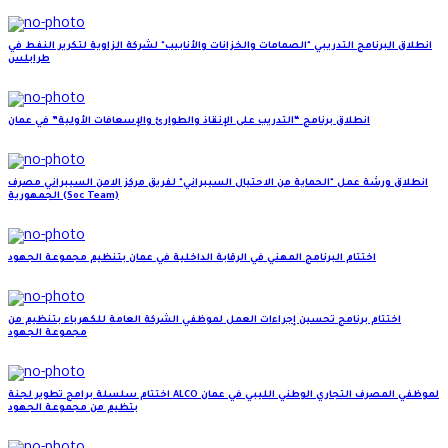
انطلاق البرنامج التدريبي "الصمامات والخزانات والأنابيب" لشركة الزاوية لتكرير النفط في
طرابلس
انطلاق برنامج “التدريب على الإنقاذ والطوارئ والإسعافات الأولية” في عمان
انطلاق ورشة عمل "الحماية من الاحتيال السيبراني" لفريق مركز الامن السيبراني مصرف
الجمهورية (Soc Team)
اختتام البرنامج المهني في الرقابة الداخلية في عمان بتنظيم مجموعة الجهود
اختتام برنامج تحسين إجراءات العمل لموظفي الشركة العامة للكهرباء بتنظيم من
مجموعة الجهود
اختتام سلسلة برامج تطوير لجنة ALCO لموظفي المصرف التجاري الوطني الليبي في عمان
بتظيم من مجموعة الجهود