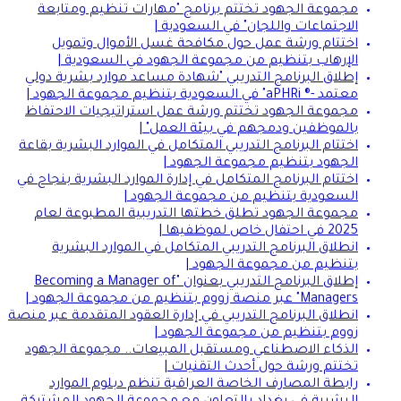
مجموعة الجهود تختتم برنامج "مهارات تنظيم ومتابعة
الاجتماعات واللجان" في السعودية |
اختتام ورشة عمل حول مكافحة غسل الأموال وتمويل
الإرهاب بتنظيم من مجموعة الجهود في السعودية |
إطلاق البرنامج التدريبي "شهادة مساعد موارد بشرية دولي
معتمد -® aPHRi" في السعودية بتنظيم مجموعة الجهود |
مجموعة الجهود تختتم ورشة عمل استراتيجيات الاحتفاظ
بالموظفين ودمجهم في بيئة العمل" |
اختتام البرنامج التدريبي المتكامل في الموارد البشرية بقاعة
الجهود بتنظيم مجموعة الجهود |
اختتام البرنامج المتكامل في إدارة الموارد البشرية بنجاح في
السعودية بتنظيم من مجموعة الجهود |
مجموعة الجهود تطلق خطتها التدريبية المطبوعة لعام
2025 في احتفال خاص لموظفيها |
انطلاق البرنامج التدريبي المتكامل في الموارد البشرية
بتنظيم من مجموعة الجهود |
إطلاق البرنامج التدريبي بعنوان "Becoming a Manager of
Managers" عبر منصة زووم بتنظيم من مجموعة الجهود |
انطلاق البرنامج التدريبي في إدارة العقود المتقدمة عبر منصة
زووم بتنظيم من مجموعة الجهود |
الذكاء الاصطناعي ومستقبل المبيعات.. مجموعة الجهود
تختتم ورشة حول أحدث التقنيات |
رابطة المصارف الخاصة العراقية تنظم دبلوم الموارد