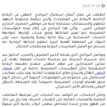
2025-11-30
انطلقت في عمان أعمال استكمال البرنامج المهني في الرقابة
الداخلية (الرقابة على العمليات)، والذي تنظمه مجموعة الجهود
للتطوير والاستشارات بمشاركة نخبة من موظفي المصرف التجاري
الوطني الليبي ، ويأتي هذا البرنامج في إطار توجه المؤسسات
المصرفية نحو تعزيز كفاءاتها ورفع قدرات كوادرها لمواجهة
التحديات المتسارعة في بيئة مالية رقمية ومتغيرة، حيث تولي
البنوك في المنطقة أهمية كبيرة لتطوير قدراتها الرقابية بما
ينسجم مع أفضل الممارسات الدولية ومتطلبات الامتثال.
ويواصل البرنامج، الذي يقدمه الخبير المصرفي والمدرب الدكتور عيد
تايه، مسيرته التدريبية عبر سلسلة جلسات معمقة تهدف إلى
تمكين المشاركين من فهم منهجي متقدم لطبيعة الرقابة
التشغيلية داخل المؤسسات المصرفية، خاصة في ظل
التحول
الرقمي
الهائل واتساع نطاق التكنولوجيا المالية، وقد ركزت فعاليات
الاستكمال على مجموعة من الموضوعات الحيوية التي تشكل اليوم
محور اهتمام الإدارات المصرفية، خصوصاً تلك المرتبطة بالتحوّل
الرقمي ومخاطر الأمن السيبراني.
وخلال الجلسات، تم التوقف عند التحديات التي تفرضها التعاملات
الرقمية والعمليات القائمة على التقنيات الحديثة، وما نتج عن ذلك
من ظهور نماذج جديدة للمخاطر تتطلب أدوات رقابية أكثر شمولاً