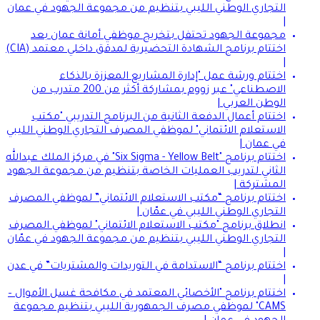
التجاري الوطني الليبي بتنظيم من مجموعة الجهود في عمان
|
مجموعة الجهود تحتفل بتخريج موظفي أمانة عمان بعد
اختتام برنامج الشهادة التحضيرية لمدقق داخلي معتمد (CIA)
|
اختتام ورشة عمل "إدارة المشاريع المعززة بالذكاء
الاصطناعي" عبر زووم بمشاركة أكثر من 200 متدرب من
الوطن العربي |
اختتام أعمال الدفعة الثانية من البرنامج التدريبي "مكتب
الاستعلام الائتماني" لموظفي المصرف التجاري الوطني الليبي
في عمان |
اختتام برنامج "Six Sigma - Yellow Belt" في مركز الملك عبدالله
الثاني لتدريب العمليات الخاصة بتنظيم من مجموعة الجهود
المشتركة |
اختتام برنامج “مكتب الاستعلام الائتماني” لموظفي المصرف
التجاري الوطني الليبي في عمّان |
انطلاق برنامج "مكتب الاستعلام الائتماني" لموظفي المصرف
التجاري الوطني الليبي بتنظيم من مجموعة الجهود في عمّان
|
اختتام برنامج “الاستدامة في التوريدات والمشتريات” في عدن
|
اختتام برنامج "الأخصائي المعتمد في مكافحة غسل الأموال –
CAMS" لموظفي مصرف الجمهورية الليبي بتنظيم مجموعة