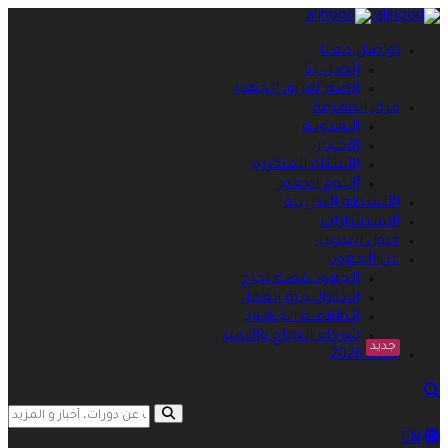
تواصل معنا
إتصل بنا
انضم لفريق الجهود
مركز المعرفة
الــمـدونــة
الأخــبـار
الأسئلة المتكررة
ألـبـوم الصـور
الأنشطة التدريبية
الاستشارات
حلول التدريب
عن الجهود
الجهود قصة نجاح
استـراتيجية العمل
انـطلاقـــة الجـهــود
شركاء النجاح والتميز
جديد
خطة 2026
search opener
search
EN