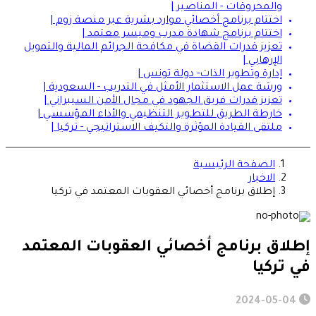
والمحروقات - المناصير |
اختتام برنامج أخصائي موارد بشرية عبر منصة زوم |
اختتام برنامج شهادة مدرب وميسر معتمد |
تعزيز قدرات القضاة في مكافحة الجرائم المالية والتمويل
الإرهابي |
إدارة وتطوير الذات- دولة تونس |
ورشة عمل الاستثمار الأمثل في التدريب - السعودية |
تعزيز قدرات فريق الجهود في مجال الأمن السيبراني |
خارطة الطريق للتطـويـر التنظيمي والأداء المـؤسسـي |
ملتقى القيادة المؤثرة والتكيف الاستراتيجي - تركيا |
الصفحة الرئيسية
الاخبار
إطلاق برنامج أخصائي العقوبات المعتمد في تركيا
إطلاق برنامج أخصائي العقوبات المعتمد
في تركيا
2024-05-04