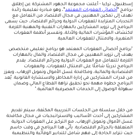
إسطنبول، تركيا - أعلنت مجموعة الجهود المشتركة عن إطلاق
برنامج “
أخصائي العقوبات المعتمد
”، وهو مبادرة تعليمية رائدة
تهدف إلى تمكين المهنيين في مجال الاقتصاد من التعامل مع
التحديات المتزايدة للعقوبات الدولية وجرائم الاقتصاد، حيث يسعى
البرنامج إلى تزويد المشاركين بالمهارات التقنية والمهنية اللازمة
لاكتشاف المؤشرات المالية والأدلة، وتفسير أنظمة العقوبات
المتغيرة، والامتثال للعقوبات العالمية.
"برنامج أخصائي العقوبات المعتمد هو برنامج تعليمي متخصص
يهدف إلى تزويد المهنيين في مجال الاقتصاد والمال بالمهارات
اللازمة للتعامل مع العقوبات الدولية وجرائم الاقتصاد. يقدم
البرنامج تدريبًا شاملًا على الامتثال للعقوبات، والعقوبات
الاقتصادية والمالية، ومكافحة غسل الأموال وتمويل الإرهاب، ويعزز
من قدرات المشاركين في إدارة المخاطر والاستشارة القانونية. يُعد
البرنامج خطوة مهمة نحو تحقيق نزاهة القطاع المالي وضمان
سهولة الوصول إلى الخدمات المصرفية العالمية."
من خلال سلسلة من الجلسات التدريبية المكثفة، سيتم تقديم
المشاركين إلى أحدث الأساليب والاستراتيجيات في مجال مكافحة
غسل الأموال وتمويل الإرهاب، مع التركيز على العقوبات الدولية
المتعلقة بالجرائم الاقتصادية. يأتي هذا البرنامج في وقت حاسم
حيث تتزايد الحاجة إلى فهم شامل للتدابير الوقائية والتنظيمية