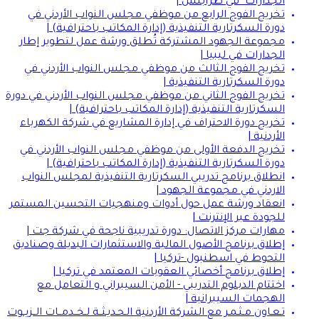
الجدارات" في طرابلس |
تخريج الفوج الرابع من موظفي مجلس النواب الأردني في
دورة السكرتارية التنفيذية (إدارة المكاتب باحترافية) |
مجموعة الجهود المشتركة تُطلق ورشة عمل لتطوير إطار
الجدارات في ليبيا |
تخريج الفوج الثالث من موظفي مجلس النواب الأردني في
دورة السكرتارية التنفيذية |
تخريج الفوج الثاني من موظفي مجلس النواب الأردني في دورة
السكرتارية التنفيذية (إدارة المكاتب باحترافية) |
تخريج دورة الاحتراف في إدارة المشاريع في شركة الكهرباء
الأردنية |
تخريج الدفعة الأولى من موظفي مجلس النواب الأردني في
دورة السكرتارية التنفيذية (إدارة المكاتب باحترافية) |
انطلاق برنامج تدريبي السكرتارية التنفيذية لمجلس النواب
الاردني في مجموعة الجهود |
انعقاد ورشة عمل حول أدوات ومنهجيات التحسين المستمر
للجودة عبر الإنترنت |
مهارات مركز الاتصال: دورة تدريبية ناجحة في شركة جت |
إطلاق برنامج الأصول المالية والاستثمارات البديلة وصناديق
التحوط في اسطنبول -تركيا |
إطلاق برنامج أخصائي العقوبات المعتمد في تركيا |
اختتام الدبلوم التدريبي - الأمن السيبراني و التعامل مع
الهجمات السيبرانية |
تـعـاون مـثـمـر مع الشركة الأردنية الـحـديـثــة لـخــدمــات الــزيــوت