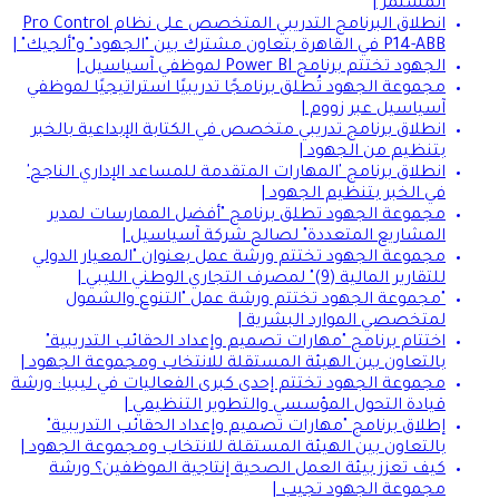
المستمر |
انطلاق البرنامج التدريبي المتخصص على نظام Pro Control
P14-ABB في القاهرة بتعاون مشترك بين "الجهود" و"ألجيك" |
الجهود تختتم برنامج Power BI لموظفي آسياسيل |
مجموعة الجهود تُطلق برنامجًا تدريبيًا استراتيجيًا لموظفي
آسياسيل عبر زووم |
انطلاق برنامج تدريبي متخصص في الكتابة الإبداعية بالخبر
بتنظيم من الجهود |
انطلاق برنامج 'المهارات المتقدمة للمساعد الإداري الناجح'
في الخبر بتنظيم الجهود |
مجموعة الجهود تطلق برنامج "أفضل الممارسات لمدير
المشاريع المتعددة" لصالح شركة آسياسيل |
مجموعة الجهود تختتم ورشة عمل بعنوان "المعيار الدولي
للتقارير المالية (9)" لمصرف التجاري الوطني الليبي |
"مجموعة الجهود تختتم ورشة عمل "التنوع والشمول
لمتخصصي الموارد البشرية |
اختتام برنامج "مهارات تصميم وإعداد الحقائب التدريبية"
بالتعاون بين الهيئة المستقلة للانتخاب ومجموعة الجهود |
مجموعة الجهود تختتم إحدى كبرى الفعاليات في ليبيا: ورشة
قيادة التحول المؤسسي والتطوير التنظيمي |
إطلاق برنامج "مهارات تصميم وإعداد الحقائب التدريبية"
بالتعاون بين الهيئة المستقلة للانتخاب ومجموعة الجهود |
كيف تعزز بيئة العمل الصحية إنتاجية الموظفين؟ ورشة
مجموعة الجهود تجيب |