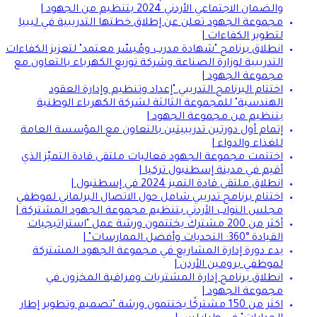
والضمان الاجتماعي الأردني 2024 بتنظيم من الجهود |
مجموعة الجهود تعلن عن إطلاق خطتها التدريبية في ليبيا
لتطوير الكفاءات |
انطلاق برنامج "شهادة مدرب ومُيسّر معتمد" لتعزيز الكفاءات
التدريبية لوزارة الصناعة وشركة توزيع الكهرباء بالتعاون مع
مجموعة الجهود |
اختتام البرنامج التدريبي "إعداد وتنظيم وإدارة العقود
الهندسية" للمجموعة الثالثة لشركة الكهرباء الوطنية
بتنظيم من مجموعة الجهود |
إتمام أول دورتين تدريبيتين بالتعاون مع المؤسسة العامة
للغذاء والدواء |
اختتمت مجموعة الجهود فعاليات ملتقى قادة التميّز الذي
أقيم في مدينة إسطنبول تركيا |
انطلاق ملتقى قادة التميز 2024 في إسطنبول |
اختتام برنامج تدريبي شامل حول الاتصال البرلماني لموظفي
مجلس النواب الأردني بتنظيم مجموعة الجهود المشتركة |
أكثر من 200 مشترك يختتمون ورشة عمل "استراتيجيات
القيادة °360: التحديات وأفضل الممارسات" |
بدء دورة إدارة المشاريع في مجموعة الجهود المشتركة
لموظفي برومين الأردن |
انطلاق برنامج إدارة المشتريات ومراقبة المخزون في
مجموعة الجهود |
اكثر من 150 مشتركًا يختتمون ورشة "تصميم وتطوير إطار