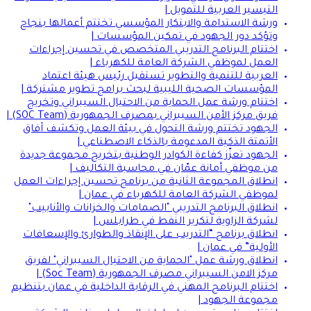
التيسير العربية للتمويل |
ورشة الاستدامة والابتكار المؤسسي تختتم أعمالها بنجاح
وتؤكد دور الجهود في تمكين المؤسسات |
اختتام البرنامج التدريبي المتخصص في تحسين إجراءات
العمل لموظفي الشركة العامة للكهرباء |
العربية للتنمية والتطوير تستقبل رئيس هيئة اعتماد
المؤسسات الصحية الليبية لبحث برامج تطوير مشتركة |
اختتام ورشة عمل الحماية من الاحتيال السيبراني وتخريج
فريق مركز الأمن السيبراني بمصرف الجمهورية (SOC Team) |
الجهود تختتم ورشة التحول في بيئة العمل وتكشف آفاق
الأتمتة الذكية المدعومة بالذكاء الاصطناعي |
الجهود تعزّز كفاءة الكوادر الوطنية بتخريج مجموعة جديدة
من موظفي أمانة عمّان في محاسبة التكاليف |
انطلاق المجموعة الثانية من برنامج تحسين إجراءات العمل
لموظفي الشركة العامة للكهرباء في عمان |
انطلاق البرنامج التدريبي "الصمامات والخزانات والأنابيب"
لشركة الزاوية لتكرير النفط في طرابلس |
انطلاق برنامج “التدريب على الإنقاذ والطوارئ والإسعافات
الأولية” في عمان |
انطلاق ورشة عمل "الحماية من الاحتيال السيبراني" لفريق
مركز الامن السيبراني مصرف الجمهورية (Soc Team) |
اختتام البرنامج المهني في الرقابة الداخلية في عمان بتنظيم
مجموعة الجهود |