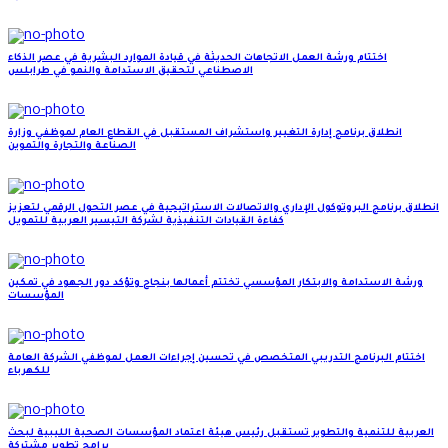
اختتام ورشة العمل الاتجاهات الحديثة في قيادة الموارد البشرية في عصر الذكاء
الاصطناعي لتحقيق الاستدامة والنمو في طرابلس
انطلاق برنامج إدارة التغيير واستشراف المستقبل في القطاع العام لموظفي وزارة
الصناعة والتجارة والتموين
انطلاق برنامج البروتوكول الإداري والاتصالات الاستراتيجية في عصر التحول الرقمي لتعزيز
كفاءة القيادات التنفيذية لشركة التيسير العربية للتمويل
ورشة الاستدامة والابتكار المؤسسي تختتم أعمالها بنجاح وتؤكد دور الجهود في تمكين
المؤسسات
اختتام البرنامج التدريبي المتخصص في تحسين إجراءات العمل لموظفي الشركة العامة
للكهرباء
العربية للتنمية والتطوير تستقبل رئيس هيئة اعتماد المؤسسات الصحية الليبية لبحث
برامج تطوير مشتركة