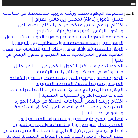
Toggle navigation
الاخبار
مجموعة الجهود تنظم ورشة تدريبية متخصصة في مكافحة
غسل الأموال (AML) لممثلي زين كاش العراق |
اختتام برنامج تدريبي متخصص في الذكاء الاصطناعي
والتحول الرقمي لتعزيز كفاءة إدارة المشاريع |
مجموعة الجهود المشتركة تعزز جاهزية المؤسسات للتحول
الرقمي عبر ورشة متخصصة حول النظام البيئي الرقمي |
الجهود المشتركة وأكاديمية رؤيا للقيادة والتكنولوجيا توقعان
اتفاقية تعاون استراتيجية لدعم التدريب والتحول الرقمي في
ليبيا |
الجهود تدعم مستقبل التحول الرقمي في ليبيا من خلال
مشاركتها في معرض وملتقى ليبيا الرقمية |
الجهود تختتم بنجاح برنامجين متخصصين لتعزيز الكفاءة
الفنية في شركة أسمنت المنطقة الشرقية |
الجهود تطلق برنامج مبادئ استخدام الطاقة البديلة لدعم
كفاءات شركة الهروج للعمليات النفطية |
اختتام ورشة العمل الاتجاهات الحديثة في قيادة الموارد
البشرية في عصر الذكاء الاصطناعي لتحقيق الاستدامة
والنمو في طرابلس |
انطلاق برنامج إدارة التغيير واستشراف المستقبل في
القطاع العام لموظفي وزارة الصناعة والتجارة والتموين |
انطلاق برنامج البروتوكول الإداري والاتصالات الاستراتيجية في
عصر التحول الرقمي لتعزيز كفاءة القيادات التنفيذية لشركة