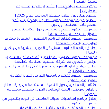
عملية التغيير |
الجهود تختتم برنامج تحليل الأسباب الجذرية لشركة
العطارات |
الجهود تعلن عن اطلاق خطتها التدريبية لعام 2025 |
بتنظيم من مجموعة الجهود انطلاق برنامج "رئيس أمن
المعلومات المعتمد" اون لاين |
مجموعة الجهود تنظم ورشة عمل حول مكافحة غسل
الأموال لشركة المرابحة المرنة |
مجموعة الجهود تطلق البرنامج التحضيري لشهادة محترف
موارد بشرية دولي معتمد |
انطلاق برنامج الدبلوم المهني في الموارد البشرية في بنغازي
– ليبيا |
مجموعة الجهود تطلق برنامجاً تدريبياً متقدماً في التسويق
الرقمي بالتعاون مع شركة الكسيح لصناعة الأطعمة |
انطلاق برنامج إدارة العقود والمشتريات في طرابلس لتعزيز
الكفاءات الوطنية |
مجموعة الجهود تختتم برنامجها التدريبي لتعزيز الكفاءة
القانونية في عمان |
اختتام برنامج تدريبي حول التنمية المستدامة في إدارة العقار
واللوازم لموظفي البنك الإسلامي العربي بتنظيم مجموعة
الجهود |
إطلاق برنامج اساسيات صيانه الحاسب في تبوك بتنظيم من
مجموعة الجهود |
انطلاق برنامج "قانون العمل الأردني وقانون الضمان