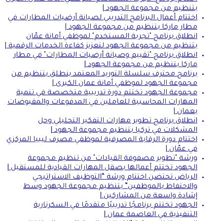
بتنظيم من مجموعة الجهود |
اختتام أعمال البرنامج التدريبي لصيانة أرضيات المطارات في
مطار ماركا بتنظيم من مجموعة الجهود |
انطلاق برنامج "تجربة المستخدم" لموظفي أمانة عمّان
بتنظيم من مجموعة الجهود لتعزيز كفاءة الخدمات الرقمية |
انطلاق برنامج "تقييم وصيانة أرضيات المطارات" في مطار
ماركا بتنظيم من مجموعة الجهود |
برنامج محترف سلسلة التوريد المعتمد ينطلق بتنظيم من
مجموعة الجهود لموظفي أمانة عمان الكبرى |
مجموعة الجهود تختتم دورة تدريبية متخصصة في تنمية
المهارات المحاسبية للعاملين في المدفوعات والمقبوضات
بعمان |
انطلاق برنامج تطوير مهارات التفكير التحليلي وحل
المشكلات في تركيا بتنظيم مجموعة الجهود |
اختتام دورة الرقابة المصرفية لموظفي مصرف ليبيا المركزي
في عمّان |
ورشة "تطوير مصفوفة القيادات" من تنظيم مجموعة
الجهود تختتم أعمالها بصقل المهارات القيادية للمستقبل |
الرياض تحتضن اختتام ورشة “التوظيف الاستراتيجي
والاحتفاظ بالموظفين” بتنظيم مجموعة الجهود وسط
إشادة واسعة من المشاركين |
الجهود تختتم برنامجًا تدريبيًا متقدمًا في السكرتارية
التنفيذية في العاصمة عمان |