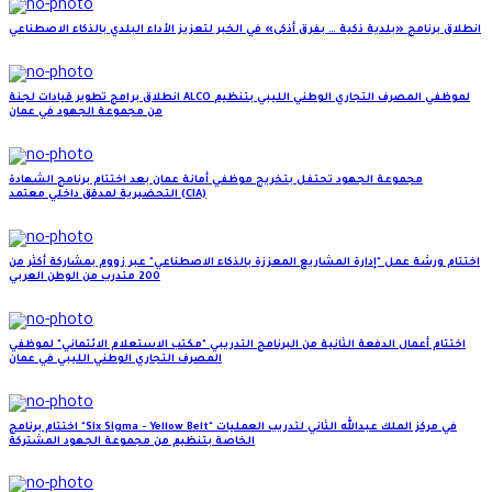
انطلاق برنامج «بلدية ذكية … بفرق أذكى» في الخبر لتعزيز الأداء البلدي بالذكاء الاصطناعي
انطلاق برامج تطوير قيادات لجنة ALCO لموظفي المصرف التجاري الوطني الليبي بتنظيم
من مجموعة الجهود في عمان
مجموعة الجهود تحتفل بتخريج موظفي أمانة عمان بعد اختتام برنامج الشهادة
التحضيرية لمدقق داخلي معتمد (CIA)
اختتام ورشة عمل "إدارة المشاريع المعززة بالذكاء الاصطناعي" عبر زووم بمشاركة أكثر من
200 متدرب من الوطن العربي
اختتام أعمال الدفعة الثانية من البرنامج التدريبي "مكتب الاستعلام الائتماني" لموظفي
المصرف التجاري الوطني الليبي في عمان
اختتام برنامج "Six Sigma - Yellow Belt" في مركز الملك عبدالله الثاني لتدريب العمليات
الخاصة بتنظيم من مجموعة الجهود المشتركة