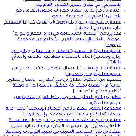
الاجتماعي" في عمان لتعزيز الكفاءة القانونية |
اختتام برنامج تدريبي لتعزيز مهارات وفنون التعامل مع
الآخرين بتنظيم من مجموعة الجهود |
اختتام برنامج تدريبي حول البروتوكول والإتيكيت وإدارة المهام
اللوجستية في العقبة |
عقد برنامج "التنمية المستدامة في إدارة العقار واللوازم"
لموظفي البنك الإسلامي العربي بتنظيم من مجموعة
الجهود |
مجموعة الجهود المشتركة تعقد ورشة عمل أون لاين عن
"إدارة وتحسين الأداء باستخدام منهجية الأهداف والنتائج
OKRs" |
اختتام برنامج مهارات الاتصال وتطوير الذات بتنظيم من
مجموعة الجهود في العقبة |
بتنظيم من الجهود انطلاق برنامج "مهارات الاتصال لتطوير
الذات" في العقبة بمشاركة موظفي رئاسة الوزراء وهيئة
تنظيم قطاع الاتصالات |
انطلاق برنامج التحليل الإداري في كوالالمبور بتنظيم من
مجموعة الجهود |
مجموعة الجهود تنظم برنامج "كيمياء الإسمنت" تحت رعاية
شركة الأهلية للإسمنت المساهمة في إسطنبول |
اختتام برنامج شهادة مساعد موارد بشرية دولي معتمد -®
aPHRi بالتعاون بين مجموعة الجهود وغرفة تجارة عمان |
انعقاد برنامج "الأساليب الحديثة في تحديد الأولويات وصناعة