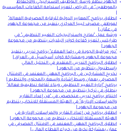
الجهود تنظم ورشة "التوظيف الاستراتيجي والاحتفاظ
بالموظفين" في الرياض لتعزيز استدامة الكفاءات المؤسسية
|
انطلاق برنامج "المعايير الدولية للرقابة المصرفية الفعالة"
لموظفي مصرف ليبيا المركزي بتنفيذ من مجموعة الجهود
في عمّان |
ورشة عمل "نماذج واستراتيجيات التغيير التنظيمي" في
طرابلس لتعزيز كفاءة كوادر البلديات بتنظيم من مجموعة
الجهود |
"دور مراقبة الجودة في رضا العملاء" برنامج تدريبي بتنفيذ
مجموعة الجهود وبمشاركة كوادر آسياسيل في العراق |
انطلاق البرنامج التدريبي المتقدم في التحليل المالي
بإسطنبول بتنظيم من الجهود |
تخريج المشاركين في البرنامج المهني المعتمد في الامتثال
المصرفي بعمان وسط إشادة واسعة بالمحتوى والتنظيم |
برنامج "إدارة التغيير التنظيمي وبناء ثقافة تنظيمية فعالة"
ينطلق في تركيا بتنظيم من مجموعة الجهود |
اختتام برنامج تدريبي متخصص في "فن إعداد التقارير
والمراسلات الإدارية" في الهيئة المستقلة للانتخاب بتنظيم
من مجموعة الجهود |
انطلاق برنامج فن إعداد التقارير والمراسلات الإدارية في
الهيئة المستقلة للانتخاب بتنظيم من مجموعة الجهود |
انطلاق البرنامج المهني المعتمد في الامتثال المصرفي في
عمان بمشاركة نخبة من خبراء القطاع المالي |