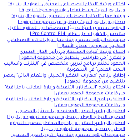
اختتام ورشة "الذكاء الاصطناعي لمحترفي الموارد البشرية"
في البحر الميت وسط تفاعل واسع ومخرجات نوعية |
ورشة عمل "الذكاء الاصطناعي لمحترفي الموارد البشرية"
تنطلق في البحر الميت بتنظيم من مجموعة الجهود |
الجهود تختتم برنامجًا تدريبيًا متخصصًا في القاهرة لتأهيل
مهندسي الكهرباء على نظام Pro Control P14 |
مجموعة الجهود تختتم ورشة عمل حول الذكاء الاصطناعي
التوليدي ودوره في قطاع الأعمال |
اختتام ورشة "قيادة الاستثمار في رأس المال البشري
والفكري" في طرابلس بتنظيم من مجموعة الجهود |
الجهود تختتم برنامج تدريبي متخصص في "الإنترنت وأساليب
البحث العلمي" في السعودية |
إطلاق برنامج "مهارات التفكير التحليلي والتعلم الذاتي" بمصر
بتنظيم من مجموعة الجهود |
اختتام برنامج "السكرتاريا التنفيذية وإدارة المكاتب باحترافية"
في قاعات مجموعة الجهود بعمان |
انطلاق برنامج السكرتاريا التنفيذية وإدارة المكاتب باحترافية
في قاعات مجموعة الجهود بعمان |
انطلاق البرنامج المهني المعتمد في الامتثال المصرفي
لمصرف التجارة الوطني بتنظيم مجموعة الجهود في ليبيا |
انطلاق البرنامج المهني في إدارة المخاطر لمصرف التجارة
الوطني بتنظيم مجموعة الجهود في ليبيا |
مجموعة الجهود تختتم ورشة عمل كايزن لتعزيز التحسين