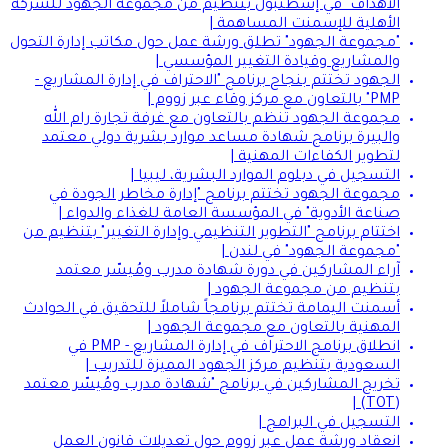
الأهداف" في إسطنبول بتنظيم من مجموعة الجهود للشركة
الأهلية للإسمنت المساهمة |
"مجموعة الجهود" تطلق ورشة عمل حول مكاتب إدارة التحول
والمشاريع وقيادة التغيير المؤسسي |
الجهود تختتم بنجاح برنامج "الاحتراف في إدارة المشاريع -
PMP" بالتعاون مع مركز وقاء عبر زووم |
مجموعة الجهود تنظم بالتعاون مع غرفة تجارة رام الله
والبيرة برنامج شهادة مساعد موارد بشرية دولي معتمد
لتطوير الكفاءات المهنية |
التسجيل في دبلوم الموارد البشرية، ليبيا |
مجموعة الجهود تختتم برنامج "إدارة مخاطر الجودة في
صناعة الأدوية" في المؤسسة العامة للغذاء والدواء |
اختتام برنامج "التطوير التنظيمي وإدارة التغيير" بتنظيم من
"مجموعة الجهود" في لندن |
آراء المشاركين في دورة شهادة مدرب ومُيسّر معتمد
بتنظيم من مجموعة الجهود |
أسمنت اليمامة تختتم برنامجاً شاملاً للتحقيق في الحوادث
المهنية بالتعاون مع مجموعة الجهود |
انطلاق برنامج الاحتراف في إدارة المشاريع - PMP في
السعودية بتنظيم مركز الجهود المميزة للتدريب |
تخريج المشاركين في برنامج "شهادة مدرب ومُيسّر معتمد
(TOT) |
التسجيل في البرامج |
انعقاد ورشة عمل عبر زووم حول تعديلات قانون العمل