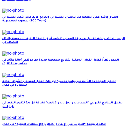
اختتام ورشة عمل الحماية من الاحتيال السيبراني وتخريج فريق مركز الأمن السيبراني
بمصرف الجمهورية (SOC Team)
الجهود تختتم ورشة التحول في بيئة العمل وتكشف آفاق الأتمتة الذكية المدعومة بالذكاء
الاصطناعي
الجهود تعزّز كفاءة الكوادر الوطنية بتخريج مجموعة جديدة من موظفي أمانة عمّان في
محاسبة التكاليف
انطلاق المجموعة الثانية من برنامج تحسين إجراءات العمل لموظفي الشركة العامة
للكهرباء في عمان
انطلاق البرنامج التدريبي "الصمامات والخزانات والأنابيب" لشركة الزاوية لتكرير النفط في
طرابلس
انطلاق برنامج “التدريب على الإنقاذ والطوارئ والإسعافات الأولية” في عمان