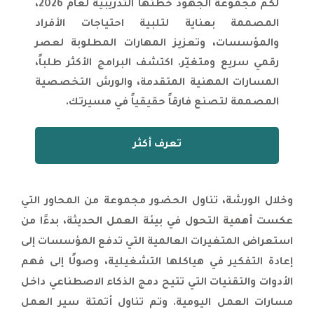
اختتام سلسلة برامج تطوير لجنة ALCO
لكم مجموعة الجهود خطتها التدريبية لعام 2026،
لموظفي المصرف التجاري الوطني الليبي
المصممة بعناية لتلبية احتياجات الأفراد
في عمان بتظيم من مجموعة الجهود |
والمؤسسات، وتعزيز المهارات المطلوبة لعصر
اختتام البرنامج التدريبي المتخصص في
رقمي سريع ومتغيّر. اكتشف البرامج الأكثر طلباً،
إعداد مقترحات المشاريع الممولة دولياً
المسارات المهنية المتقدمة، والورش التخصصية
لموظفي أمانة عمان الكبرى |
المصممة لتصنع فارقاً حقيقياً في مسيرتك.
استكمال البرنامج المهني المعتمد في
المعيار الدولي للتقارير المالية (IFRS 9)
لموظفي المصرف التجاري الوطني الليبي |
تعرف أكثر
استكمال البرنامج المهني في الرقابة
الداخلية في عمان بتنظيم من مجموعة
الجهود |
وخلال الورشة، تناول الحضور مجموعة من المحاور التي
انطلاق برنامج إعداد مقترحات المشاريع
عكست أهمية التحول في بيئة العمل الحديثة، بدءًا من
الممولة دولياً لكوادر أمانة عمان الكبرى
استعراض المتغيرات العالمية التي تدفع المؤسسات إلى
بتنظيم من مجموعة الجهود |
إعادة التفكير في هياكلها التشغيلية، وصولًا إلى فهم
اختتام برنامج الاحتراف في إدارة المشاريع
الأدوات والتقنيات التي تتيح دمج الذكاء الاصطناعي داخل
PMP لموظفي شركة الخزف بالرياض
بتنظيم من مجموعة الجهود |
مسارات العمل اليومية. وتم تناول أتمتة سير العمل