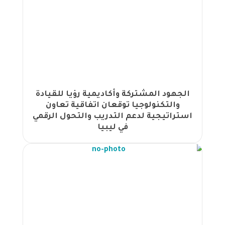
للولاية على أموال القاصرين بتنظيم من
مجموعة الجهود |
اختتام البرنامج المهني المعتمد في
المراجعة الداخلية بتنظيم من مجموعة
الجهود |
اختتام برنامج تشغيل المطار المتقدم في
مطار ماركا الدولي بتنظيم من مجموعة
الجهود المشتركة وأكاديمية رؤيا للقيادة
الجهود |
والتكنولوجيا توقعان اتفاقية تعاون
انطلاق برنامج "المهارات المتكاملة في
استراتيجية لدعم التدريب والتحول الرقمي
شؤون الموظفين" لموظفي صندوق
في ليبيا
التنمية وإعادة إعمار ليبيا في القاهرة
بتنظيم من مجموعة الجهود |
مجموعة الجهود تختتم برنامج CSCP
لموظفي أمانة عمّان في مقرها بالعاصمة
|
انطلاق برنامج "مهارات جمع المعلومات
وتحليلها" لمجلس الشورى السعودي في
قاعات الجهود بعمان |