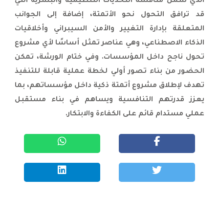
الذي شمل مناقشة التحديات التنظيمية والبشرية التي
التحضيرية لمدقق داخلي معتمد (CIA) |
قد ترافق التحول نحو الأتمتة، إضافة إلى الجوانب
اختتام ورشة عمل "إدارة المشاريع
المعززة بالذكاء الاصطناعي" عبر زووم
المتعلقة بإدارة التغيير والأمن السيبراني وأخلاقيات
بمشاركة أكثر من 200 متدرب من الوطن
الذكاء الاصطناعي، وهي عناصر تمثل أساسًا لأي مشروع
العربي |
تحول ناجح داخل المؤسسات. وفي ختام الورشة، تمكن
اختتام أعمال الدفعة الثانية من البرنامج
الحضور من بناء تصور أولي لخطة عملية قابلة للتنفيذ
التدريبي "مكتب الاستعلام الائتماني"
تهدف لإطلاق مشروع أتمتة ذكية داخل مؤسساتهم، بما
لموظفي المصرف التجاري الوطني الليبي
يعزز قدرتهم التنافسية ويساهم في بناء مستقبل
في عمان |
عملي مستدام قائم على الكفاءة والابتكار.
اختتام برنامج "Six Sigma - Yellow Belt" في
مركز الملك عبدالله الثاني لتدريب
العمليات الخاصة بتنظيم من مجموعة
الجهود المشتركة |
اختتام برنامج “مكتب الاستعلام
الائتماني” لموظفي المصرف التجاري
الوطني الليبي في عمّان |
انطلاق برنامج "مكتب الاستعلام
الائتماني" لموظفي المصرف التجاري