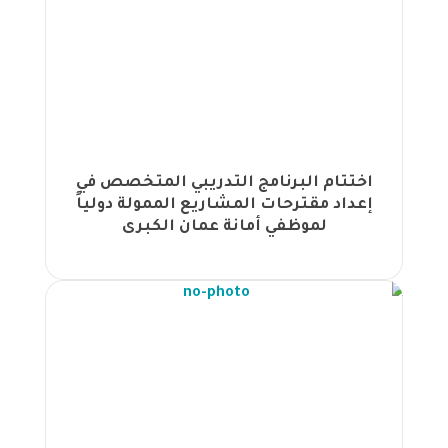
مساعد موارد بشرية دولي معتمد لتطوير
الكفاءات المهنية |
التسجيل في دبلوم الموارد البشرية، ليبيا |
مجموعة الجهود تختتم برنامج "إدارة
مخاطر الجودة في صناعة الأدوية" في
المؤسسة العامة للغذاء والدواء |
اختتام برنامج "التطوير التنظيمي وإدارة
اختتام البرنامج التدريبي المتخصص في
التغيير" بتنظيم من "مجموعة الجهود" في
إعداد مقترحات المشاريع الممولة دولياً
لندن |
لموظفي أمانة عمان الكبرى
آراء المشاركين في دورة شهادة مدرب
ومُيسّر معتمد بتنظيم من مجموعة
الجهود |
أسمنت اليمامة تختتم برنامجاً شاملاً
للتحقيق في الحوادث المهنية بالتعاون مع
مجموعة الجهود |
انطلاق برنامج الاحتراف في إدارة المشاريع
- PMP في السعودية بتنظيم مركز الجهود