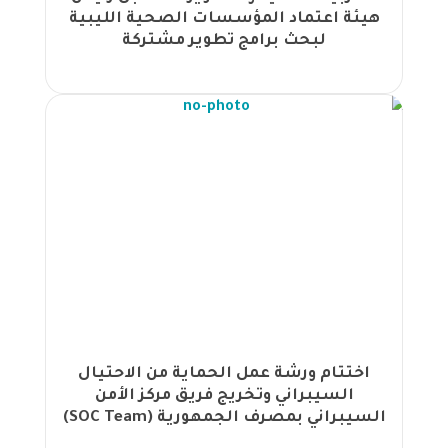
المستقلة للانتخاب ومجموعة الجهود |
هيئة اعتماد المؤسسات الصحية الليبية
مجموعة الجهود تختتم إحدى كبرى
لبحث برامج تطوير مشتركة
الفعاليات في ليبيا: ورشة قيادة التحول
المؤسسي والتطوير التنظيمي |
إطلاق برنامج "مهارات تصميم وإعداد
الحقائب التدريبية" بالتعاون بين الهيئة
المستقلة للانتخاب ومجموعة الجهود |
كيف تعزز بيئة العمل الصحية إنتاجية
الموظفين؟ ورشة مجموعة الجهود تجيب |
مجموعة الجهود تختتم برنامج "مهارات
تنظيم ومتابعة الاجتماعات واللجان" في
السعودية |
اختتام ورشة عمل حول مكافحة غسل
الأموال وتمويل الإرهاب بتنظيم من
مجموعة الجهود في السعودية |
اختتام ورشة عمل الحماية من الاحتيال
إطلاق البرنامج التدريبي "شهادة مساعد
السيبراني وتخريج فريق مركز الأمن
موارد بشرية دولي معتمد -® aPHRi" في
السيبراني بمصرف الجمهورية (SOC Team)
السعودية بتنظيم مجموعة الجهود |