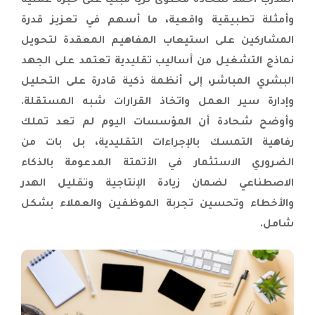
المدرب أحمد شحادة محتوى ثريًا مبنيًا على خبرة عملية
لشركة التيسير العربية للتمويل |
ورشة الاستدامة والابتكار المؤسسي
وأمثلة تطبيقية واقعية، ما أسهم في تعزيز قدرة
تختتم أعمالها بنجاح وتؤكد دور الجهود في
المشاركين على استيعاب المفاهيم المعقدة لتحويل
تمكين المؤسسات |
نماذج التشغيل من أساليب تقليدية تعتمد على الجهد
اختتام البرنامج التدريبي المتخصص في
البشري المباشر، إلى أنظمة ذكية قادرة على التحليل
تحسين إجراءات العمل لموظفي الشركة
وإدارة سير العمل واتخاذ القرارات شبه المستقلة.
العامة للكهرباء |
وأوضح شحادة أن المؤسسات اليوم لم تعد تملك
العربية للتنمية والتطوير تستقبل رئيس
هيئة اعتماد المؤسسات الصحية الليبية
رفاهية التمسك بالإجراءات التقليدية، بل بات من
لبحث برامج تطوير مشتركة |
الضروري الاستثمار في الأتمتة المدعومة بالذكاء
اختتام ورشة عمل الحماية من الاحتيال
الاصطناعي لضمان زيادة الإنتاجية وتقليل الهدر
السيبراني وتخريج فريق مركز الأمن
والأخطاء وتحسين تجربة الموظفين والعملاء بشكل
السيبراني بمصرف الجمهورية (SOC
شامل.
Team) |
الجهود تختتم ورشة التحول في بيئة
العمل وتكشف آفاق الأتمتة الذكية
المدعومة بالذكاء الاصطناعي |
الجهود تعزّز كفاءة الكوادر الوطنية بتخريج