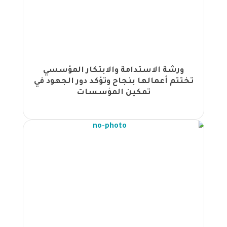
المكاتب باحترافية" في قاعات مجموعة
الجهود بعمان |
انطلاق برنامج السكرتاريا التنفيذية وإدارة
المكاتب باحترافية في قاعات مجموعة
الجهود بعمان |
انطلاق البرنامج المهني المعتمد في
ورشة الاستدامة والابتكار المؤسسي
الامتثال المصرفي لمصرف التجارة الوطني
تختتم أعمالها بنجاح وتؤكد دور الجهود في
بتنظيم مجموعة الجهود في ليبيا |
تمكين المؤسسات
انطلاق البرنامج المهني في إدارة المخاطر
لمصرف التجارة الوطني بتنظيم مجموعة
الجهود في ليبيا |
مجموعة الجهود تختتم ورشة عمل كايزن
لتعزيز التحسين المستمر |
انطلاق البرنامج التدريبي المتخصص على
نظام Pro Control P14-ABB في القاهرة
بتعاون مشترك بين "الجهود" و"ألجيك" |
الجهود تختتم برنامج Power BI لموظفي
آسياسيل |