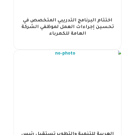
مجموعة الجهود تُطلق برنامجًا تدريبيًا
استراتيجيًا لموظفي آسياسيل عبر زووم |
انطلاق برنامج تدريبي متخصص في الكتابة
اختتام البرنامج التدريبي المتخصص في
الإبداعية بالخبر بتنظيم من الجهود |
تحسين إجراءات العمل لموظفي الشركة
انطلاق برنامج 'المهارات المتقدمة
العامة للكهرباء
للمساعد الإداري الناجح' في الخبر بتنظيم
الجهود |
مجموعة الجهود تطلق برنامج "أفضل
الممارسات لمدير المشاريع المتعددة"
لصالح شركة آسياسيل |
مجموعة الجهود تختتم ورشة عمل بعنوان
"المعيار الدولي للتقارير المالية (9)"
لمصرف التجاري الوطني الليبي |
"مجموعة الجهود تختتم ورشة عمل
"التنوع والشمول لمتخصصي الموارد
البشرية |
اختتام برنامج "مهارات تصميم وإعداد
الحقائب التدريبية" بالتعاون بين الهيئة
العربية للتنمية والتطوير تستقبل رئيس