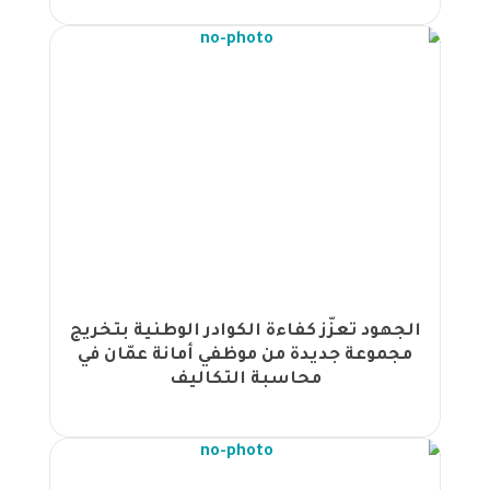
مجموعة الجهود تختتم ورشة عمل
استراتيجيات الاحتفاظ بالموظفين
ودمجهم في بيئة العمل" |
اختتام البرنامج التدريبي المتكامل في
الموارد البشرية بقاعة الجهود بتنظيم
مجموعة الجهود |
اختتام البرنامج المتكامل في إدارة الموارد
البشرية بنجاح في السعودية بتنظيم من
مجموعة الجهود |
مجموعة الجهود تطلق خطتها التدريبية
المطبوعة لعام 2025 في احتفال خاص
لموظفيها |
الجهود تعزّز كفاءة الكوادر الوطنية بتخريج
انطلاق البرنامج التدريبي المتكامل في
مجموعة جديدة من موظفي أمانة عمّان في
الموارد البشرية بتنظيم من مجموعة
محاسبة التكاليف
الجهود |
إطلاق البرنامج التدريبي بعنوان "Becoming
a Manager of Managers" عبر منصة زووم
بتنظيم من مجموعة الجهود |