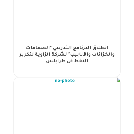
العراقية بالتعاون مع مجموعة الجهود
المشتركة وبيت الحكمة |
انطلاق برنامج شهادة الإحتراف في إدارة
المشاريع (PMP) في الاردن |
مجموعة الجهود تختتم ورشة عمل "رفع
وإعادة تشكيل مهارات الموظفين
انطلاق البرنامج التدريبي "الصمامات
لموائمتها مع متطلبات العصر" |
والخزانات والأنابيب" لشركة الزاوية لتكرير
الجهود تستعد لإطلاق ورشة عمل متميزة
النفط في طرابلس
بعنوان اتجاهات الموارد البشرية 2025 |
اختتام فعاليات ورشة عمل الإتجاهات
الحديثة في التدقيق والمراجعة الداخلية في
القاهرة بتنظيم من مجموعة الجهود |
الجهود تعلن عن ورشة عمل بعنوان: "رفع
وإعادة تشكيل مهارات الموظفين
لموائمتها مع متطلبات العصر" |
اختتام برنامج "رئيس أمن المعلومات
المعتمد" بنجاح بتنظيم مجموعة الجهود |
الجهود تطلق ورشة عمل بعنوان تخطيط