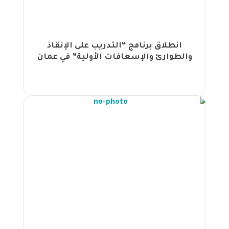
وإدارة وقيادة عملية التغيير |
الجهود تختتم برنامج تحليل الأسباب
الجذرية لشركة العطارات |
انطلاق برنامج “التدريب على الإنقاذ
الجهود تعلن عن اطلاق خطتها التدريبية
والطوارئ والإسعافات الأولية” في عمان
لعام 2025 |
بتنظيم من مجموعة الجهود انطلاق
برنامج "رئيس أمن المعلومات المعتمد"
اون لاين |
مجموعة الجهود تنظم ورشة عمل حول
مكافحة غسل الأموال لشركة المرابحة
المرنة |
مجموعة الجهود تطلق البرنامج
التحضيري لشهادة محترف موارد بشرية
دولي معتمد |
انطلاق برنامج الدبلوم المهني في الموارد
البشرية في بنغازي – ليبيا |
مجموعة الجهود تطلق برنامجاً تدريبياً
متقدماً في التسويق الرقمي بالتعاون مع