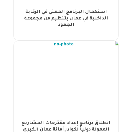
المؤسسة العامة للغذاء والدواء |
اختتمت مجموعة الجهود فعاليات ملتقى
استكمال البرنامج المهني في الرقابة
قادة التميّز الذي أقيم في مدينة إسطنبول
الداخلية في عمان بتنظيم من مجموعة
تركيا |
الجهود
انطلاق ملتقى قادة التميز 2024 في
إسطنبول |
اختتام برنامج تدريبي شامل حول الاتصال
البرلماني لموظفي مجلس النواب الأردني
بتنظيم مجموعة الجهود المشتركة |
أكثر من 200 مشترك يختتمون ورشة عمل
"استراتيجيات القيادة °360: التحديات
وأفضل الممارسات" |
بدء دورة إدارة المشاريع في مجموعة
الجهود المشتركة لموظفي برومين الأردن
|
انطلاق برنامج إدارة المشتريات ومراقبة
المخزون في مجموعة الجهود |
انطلاق برنامج إعداد مقترحات المشاريع
اكثر من 150 مشتركًا يختتمون ورشة
الممولة دولياً لكوادر أمانة عمان الكبرى