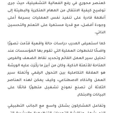
انطلاق برنامج تحسين إجراءات العمل
كعنصر محوري في رفع الفعالية التشغيلية، حيث جرى
لموظفي الشركة العامة للكهرباء بتنظيم
توضيح كيفية الانتقال من المهام المتكررة والبطيئة إلى
من مجموعة الجهود |
أنظمة قادرة على تنفيذ نفس العمليات بسرعة أعلى
انطلاق برنامج الاحتراف في إدارة المشاريع
وجودة أفضل، مع قدرة مستمرة على التعلم والتحسين
PMP لموظفي شركة الخزف بالرياض
الذاتي.
بتنظيم من مجموعة الجهود |
انطلاق برنامج متقدم لإدارة المحافظ
كما استعرض المدرب دراسات حالة واقعية قدّمت تصورًا
الاستثمارية والهندسة المالية لموظفي
واضحًا للخطوات العملية التي تقوم بها المؤسسات عند
مؤسسة المواصفات والمقاييس
تحليل سير العمل القائم وتحديد نقاط الضعف والفرص
السعودية في تركيا |
انطلاق برنامج «بلدية ذكية … بفرق أذكى»
المتاحة للأتمتة الذكية. وكان من أبرز ما ركّزت عليه الورشة
في الخبر لتعزيز الأداء البلدي بالذكاء
هو العلاقة التكاملية بين التحول الرقمي وأتمتة سير
الاصطناعي |
العمل والذكاء الاصطناعي، وكيف يمكن لهذه العناصر
انطلاق برامج تطوير قيادات لجنة ALCO
الثلاثة أن تصنع نموذج تشغيل متطورًا قائمًا على
لموظفي المصرف التجاري الوطني الليبي
البيانات والابتكار.
بتنظيم من مجموعة الجهود في عمان |
مجموعة الجهود تحتفل بتخريج موظفي
وتفاعل المشاركون بشكل واسع مع الجانب التطبيقي
أمانة عمان بعد اختتام برنامج الشهادة