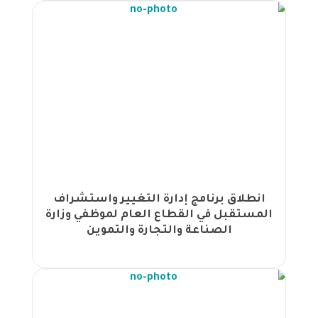
وسط إشادة واسعة بالمحتوى والتنظيم |
برنامج "إدارة التغيير التنظيمي وبناء ثقافة
تنظيمية فعالة" ينطلق في تركيا بتنظيم
من مجموعة الجهود |
اختتام برنامج تدريبي متخصص في "فن
إعداد التقارير والمراسلات الإدارية" في
الهيئة المستقلة للانتخاب بتنظيم من
مجموعة الجهود |
انطلاق برنامج فن إعداد التقارير
والمراسلات الإدارية في الهيئة المستقلة
للانتخاب بتنظيم من مجموعة الجهود |
انطلاق البرنامج المهني المعتمد في
انطلاق برنامج إدارة التغيير واستشراف
الامتثال المصرفي في عمان بمشاركة
المستقبل في القطاع العام لموظفي وزارة
الصناعة والتجارة والتموين
نخبة من خبراء القطاع المالي |
اختتام ورشة "الذكاء الاصطناعي لمحترفي
الموارد البشرية" في البحر الميت وسط
تفاعل واسع ومخرجات نوعية |
ورشة عمل "الذكاء الاصطناعي لمحترفي