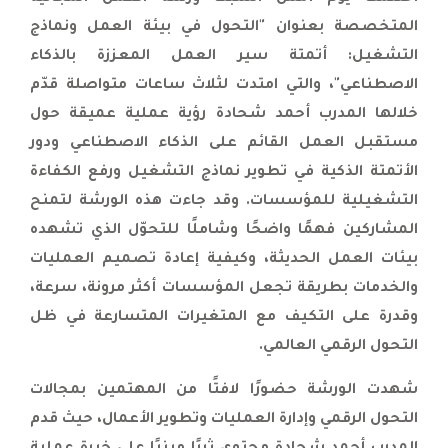
وملتقى ليبيا الرقمية |
المتخصصة بعنوان "التحول في بيئة العمل ونماذج
الجهود تختتم بنجاح برنامجين متخصصين
التشغيل: أتمتة سير العمل المعززة بالذكاء
لتعزيز الكفاءة الفنية في شركة أسمنت
الاصطناعي"، والتي امتدت لثلاث ساعات متواصلة قدّم
المنطقة الشرقية |
خلالها المدرب أحمد شحادة رؤية عملية عميقة حول
الجهود تطلق برنامج مبادئ استخدام
مستقبل العمل القائم على الذكاء الاصطناعي ودور
الطاقة البديلة لدعم كفاءات شركة الهروج
الأتمتة الذكية في تطوير نماذج التشغيل ورفع الكفاءة
للعمليات النفطية |
اختتام ورشة العمل الاتجاهات الحديثة في
التشغيلية للمؤسسات. وقد جاءت هذه الورشة لتمنح
قيادة الموارد البشرية في عصر الذكاء
المشاركين فهمًا واضحًا وشاملًا للتحوّل الذي تشهده
الاصطناعي لتحقيق الاستدامة والنمو في
بيئات العمل الحديثة، وكيفية إعادة تصميم العمليات
طرابلس |
والخدمات بطريقة تجعل المؤسسات أكثر مرونة، سرعة،
انطلاق برنامج إدارة التغيير واستشراف
وقدرة على التكيف مع المتغيرات المتسارعة في ظل
المستقبل في القطاع العام لموظفي
التحول الرقمي العالمي.
وزارة الصناعة والتجارة والتموين |
انطلاق برنامج البروتوكول الإداري
شهدت الورشة حضورًا لافتًا من المهتمين بمجالات
والاتصالات الاستراتيجية في عصر التحول
التحول الرقمي وإدارة العمليات وتطوير الأعمال، حيث قدم
الرقمي لتعزيز كفاءة القيادات التنفيذية